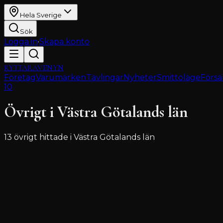
Hela Sverige
Sök
Logga in
·
Skapa konto
RYTTARAVENYN
Företag
Varumärken
Tävlingar
Nyheter
Smittoläge
Försä
10
Övrigt
i
Västra Götalands län
13
övrigt
hittade i
Västra Götalands län
Hov-Hanna
Holsljunga
5
(
1
)