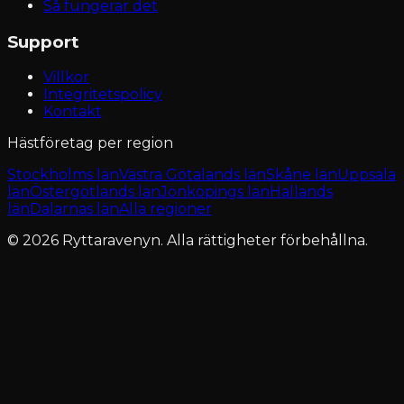
Så fungerar det
Support
Villkor
Integritetspolicy
Kontakt
Hästföretag per region
Stockholms län
Västra Götalands län
Skåne län
Uppsala
län
Östergötlands län
Jönköpings län
Hallands
län
Dalarnas län
Alla regioner
© 2026 Ryttaravenyn. Alla rättigheter förbehållna.