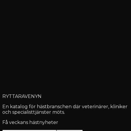
Kny Veterinär AB
Torslanda
BR Equestrian Sverige
Gothenburg
Elektra Ridkläder AB
Göteborg
RYTTARAVENYN
En katalog för hästbranschen där veterinärer, kliniker
och specialisttjänster möts.
Få veckans hästnyheter