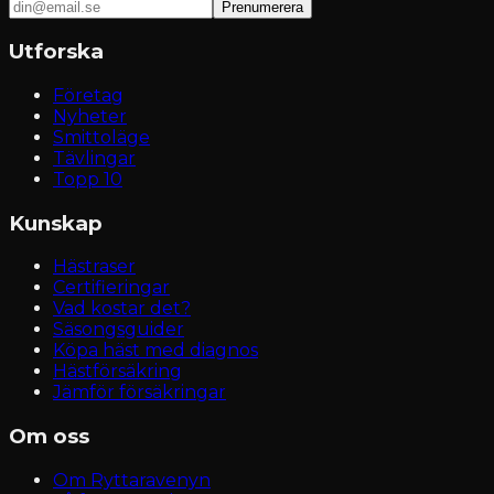
Prenumerera
Utforska
Företag
Nyheter
Smittoläge
Tävlingar
Topp 10
Kunskap
Hästraser
Certifieringar
Vad kostar det?
Säsongsguider
Köpa häst med diagnos
Hästförsäkring
Jämför försäkringar
Om oss
Om Ryttaravenyn