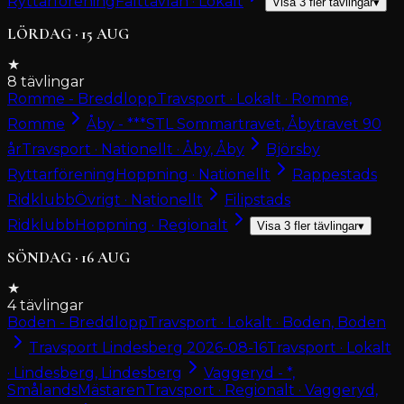
Ryttarförening
Fälttävlan · Lokalt
Visa
3
fler tävlingar
▾
LÖRDAG
·
15
AUG
★
8
tävlingar
Romme - Breddlopp
Travsport · Lokalt · Romme,
Romme
Åby - ***STL Sommartravet, Åbytravet 90
år
Travsport · Nationellt · Åby, Åby
Björsby
Ryttarförening
Hoppning · Nationellt
Rappestads
Ridklubb
Övrigt · Nationellt
Filipstads
Ridklubb
Hoppning · Regionalt
Visa
3
fler tävlingar
▾
SÖNDAG
·
16
AUG
★
4
tävlingar
Boden - Breddlopp
Travsport · Lokalt · Boden, Boden
Travsport Lindesberg 2026-08-16
Travsport · Lokalt
· Lindesberg, Lindesberg
Vaggeryd - *,
SmålandsMästaren
Travsport · Regionalt · Vaggeryd,