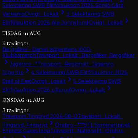
Selektering SWB Elitfölauktion 2026, Sörsjö Gård,
Värnamo
Övrigt · Lokalt
3. Selektering SWB
Elitfölauktion 2026, Ale-Jennylund
Övrigt · Lokalt
TISDAG
·
11
AUG
4
tävlingar
Bergsåker - Daniel Wäjerstens 1000-
klubbsmatch
Travsport · Lokalt · Bergsåker, Bergsåker
Jägersro - *
Travsport · Regionalt · Jägersro,
Jägersro
4. Selektering SWB Elitfölauktion 2026,
Stall of East
Övrigt · Lokalt
5. Selektering SWB
Elitfölauktion 2026, Lillerud
Övrigt · Lokalt
ONSDAG
·
12
AUG
3
tävlingar
Travsport Tingsryd 2026-08-12
Travsport · Lokalt ·
Tingsryd, Tingsryd
Örebro - ***STL Sommartravet,
Express Gaxes lopp
Travsport · Nationellt · Örebro,