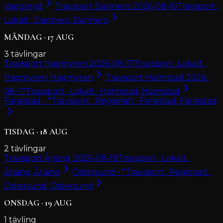
Vaggeryd
Travsport Dannero 2026-08-16
Travsport ·
Lokalt · Dannero, Dannero
MÅNDAG
·
17
AUG
3
tävlingar
Travsport Hagmyren 2026-08-17
Travsport · Lokalt ·
Hagmyren, Hagmyren
Travsport Halmstad 2026-
08-17
Travsport · Lokalt · Halmstad, Halmstad
Färjestad - *
Travsport · Regionalt · Färjestad, Färjestad
TISDAG
·
18
AUG
2
tävlingar
Travsport Årjäng 2026-08-18
Travsport · Lokalt ·
Årjäng, Årjäng
Östersund - *
Travsport · Regionalt ·
Östersund, Östersund
ONSDAG
·
19
AUG
1
tävling