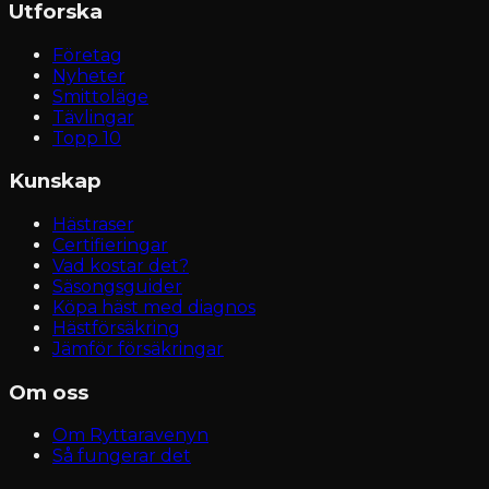
Utforska
Företag
Nyheter
Smittoläge
Tävlingar
Topp 10
Kunskap
Hästraser
Certifieringar
Vad kostar det?
Säsongsguider
Köpa häst med diagnos
Hästförsäkring
Jämför försäkringar
Om oss
Om Ryttaravenyn
Så fungerar det