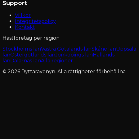
Support
Villkor
Integritetspolicy
Kontakt
Hästföretag per region
Stockholms län
Västra Götalands län
Skåne län
Uppsala
län
Östergötlands län
Jönköpings län
Hallands
län
Dalarnas län
Alla regioner
© 2026 Ryttaravenyn. Alla rättigheter förbehållna.