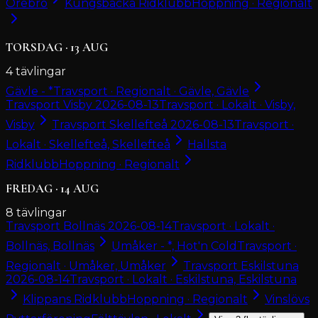
Örebro
Kungsbacka Ridklubb
Hoppning · Regionalt
TORSDAG
·
13
AUG
4
tävlingar
Gävle - *
Travsport · Regionalt · Gävle, Gävle
Travsport Visby 2026-08-13
Travsport · Lokalt · Visby,
Visby
Travsport Skellefteå 2026-08-13
Travsport ·
Lokalt · Skellefteå, Skellefteå
Hallsta
Ridklubb
Hoppning · Regionalt
FREDAG
·
14
AUG
8
tävlingar
Travsport Bollnäs 2026-08-14
Travsport · Lokalt ·
Bollnäs, Bollnäs
Umåker - *, Hot'n Cold
Travsport ·
Regionalt · Umåker, Umåker
Travsport Eskilstuna
2026-08-14
Travsport · Lokalt · Eskilstuna, Eskilstuna
Klippans Ridklubb
Hoppning · Regionalt
Vinslövs