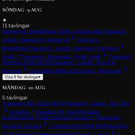
SÖNDAG
·
9
AUG
★
13
tävlingar
Vaggeryd - Breddlopp, 100% unga kuskar
Travsport ·
Lokalt · Vaggeryd, Vaggeryd
Dannero -
Breddlopp
Travsport · Lokalt · Dannero, Dannero
Åmål - *
Travsport · Regionalt · Åmål, Åmål
Travsport
Romme 2026-08-09
Travsport · Lokalt · Romme,
Romme
Ljungskile Ridklubb
Dressyr · Regionalt
Visa
8
fler tävlingar
▾
MÅNDAG
·
10
AUG
5
tävlingar
Travsport Åby 2026-08-10
Travsport · Lokalt · Åby, Åby
Solvalla - *, Sweden Int. Yearling Sales
Auktionslopp Treåringslopp
Travsport · Regionalt ·
Solvalla, Solvalla
1. Selektering SWB Elitfölauktion
2026, Hannell Dressage Stable
Övrigt · Lokalt
2.