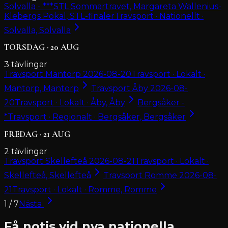
Solvalla - ***STL Sommartravet, Margareta Wallenius-
Klebergs Pokal, STL-finaler
Travsport · Nationellt ·
Solvalla, Solvalla
TORSDAG
·
20
AUG
3
tävlingar
Travsport Mantorp 2026-08-20
Travsport · Lokalt ·
Mantorp, Mantorp
Travsport Åby 2026-08-
20
Travsport · Lokalt · Åby, Åby
Bergsåker -
*
Travsport · Regionalt · Bergsåker, Bergsåker
FREDAG
·
21
AUG
2
tävlingar
Travsport Skellefteå 2026-08-21
Travsport · Lokalt ·
Skellefteå, Skellefteå
Travsport Romme 2026-08-
21
Travsport · Lokalt · Romme, Romme
1
/
7
Nästa
Få notis vid nya nationella