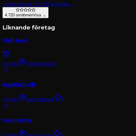
Uppgradera för
299
kr/mån →
4.7
20
omdömen
Visa →
Liknande företag
Stall Avor
Övrigt
·
Vikbolandet
EquiKraft AB
Övrigt
·
Lindesberg
·
5
Hov-Hanna
Övrigt
·
Holsljunga
·
5