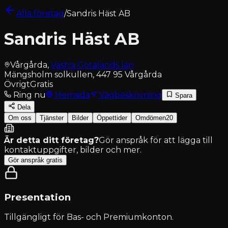
Alla företag
/
Sandris Häst AB
Sandris Häst AB
Vårgårda
,
Västra Götalands län
Mängsholm solkullen, 447 95 Vårgårda
Övrigt
Gratis
Ring nu
Hemsida
Vägbeskrivning
Spara
Dela
Om oss
Tjänster
Bilder
Öppettider
Omdömen
20
Är detta ditt företag?
Gör anspråk för att lägga till
kontaktuppgifter, bilder och mer.
Gör anspråk gratis
Presentation
Tillgängligt för
Bas- och Premiumkonton
.