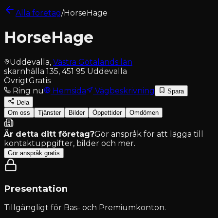
Alla företag
/
HorseHage
HorseHage
Uddevalla
,
Västra Götalands län
skarnhälla 135, 451 95 Uddevalla
Övrigt
Gratis
Ring nu
Hemsida
Vägbeskrivning
Spara
Dela
Om oss
Tjänster
Bilder
Öppettider
Omdömen
Är detta ditt företag?
Gör anspråk för att lägga till
kontaktuppgifter, bilder och mer.
Gör anspråk gratis
Presentation
Tillgängligt för
Bas- och Premiumkonton
.