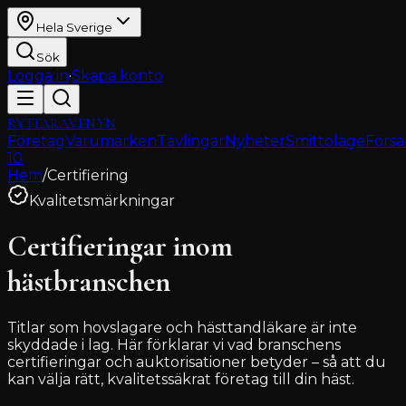
Hela Sverige
Sök
Logga in
·
Skapa konto
RYTTARAVENYN
Företag
Varumärken
Tävlingar
Nyheter
Smittoläge
Försä
10
Hem
/
Certifiering
Kvalitetsmärkningar
Certifieringar inom
hästbranschen
Titlar som hovslagare och hästtandläkare är inte
skyddade i lag. Här förklarar vi vad branschens
certifieringar och auktorisationer betyder – så att du
kan välja rätt, kvalitetssäkrat företag till din häst.