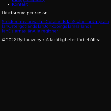
Kontakt
Hästföretag per region
Stockholms län
Västra Götalands län
Skåne län
Uppsala
län
Östergötlands län
Jönköpings län
Hallands
län
Dalarnas län
Alla regioner
© 2026 Ryttaravenyn. Alla rättigheter förbehållna.