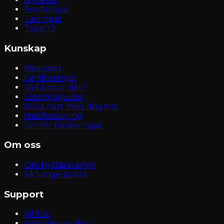
Smittoläge
Tävlingar
Topp 10
Kunskap
Hästraser
Certifieringar
Vad kostar det?
Säsongsguider
Köpa häst med diagnos
Hästförsäkring
Jämför försäkringar
Om oss
Om Ryttaravenyn
Så fungerar det
Support
Villkor
Integritetspolicy