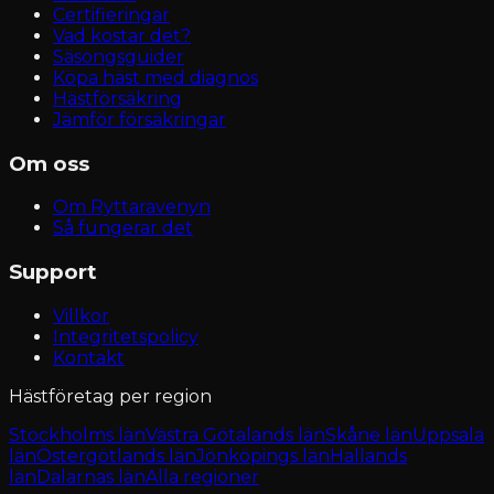
Certifieringar
Vad kostar det?
Säsongsguider
Köpa häst med diagnos
Hästförsäkring
Jämför försäkringar
Om oss
Om Ryttaravenyn
Så fungerar det
Support
Villkor
Integritetspolicy
Kontakt
Hästföretag per region
Stockholms län
Västra Götalands län
Skåne län
Uppsala
län
Östergötlands län
Jönköpings län
Hallands
län
Dalarnas län
Alla regioner