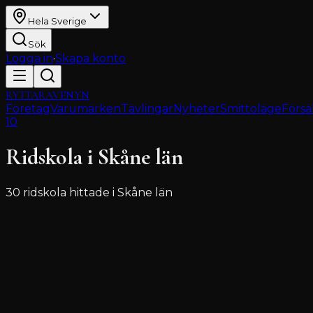
Hela Sverige
Sök
Logga in
·
Skapa konto
RYTTARAVENYN
Företag
Varumärken
Tävlingar
Nyheter
Smittoläge
Försä
10
Ridskola
i
Skåne län
30
ridskola
hittade i
Skåne län
Lomma Ridklubb
Lomma
4.8
(
16
)