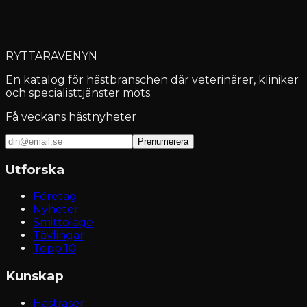
Burllövs Ryttarförening
Burllöv
RYTTARAVENYN
En katalog för hästbranschen där veterinärer, kliniker
och specialisttjänster möts.
Få veckans hästnyheter
Prenumerera
Utforska
Företag
Nyheter
Smittoläge
Tävlingar
Topp 10
Kunskap
Hästraser