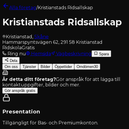
Alla företag
/
Kristianstads Ridsallskap
Kristianstads Ridsallskap
Kristianstad
,
Skåne
Hammarspyntsvägen 62, 291 58 Kristianstad
Ridskola
Gratis
Ring nu
Hemsida
Vägbeskrivning
Spara
Dela
Om oss
Tjänster
Bilder
Öppettider
Omdömen
30
Är detta ditt företag?
Gör anspråk för att lägga till
kontaktuppgifter, bilder och mer.
Gör anspråk gratis
Presentation
Tillgängligt för
Bas- och Premiumkonton
.