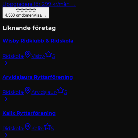
Uppgradera för
299
kr/mån →
4.5
30
omdömen
Visa →
Liknande företag
Wisby Ridklubb & Ridskola
Ridskola
·
Visby
·
5
Arvidsjaurs Ryttarförening
Ridskola
·
Arvidsjaur
·
5
Kalix Ryttarförening
Ridskola
·
Kalix
·
5