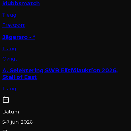
klubbsmatch
11 aug
Travsport
Jägersro - *
11 aug
Övrigt
4. Selektering SWB Elitfölauktion 2026,
Stall of East
11 aug
Datum
5-7 juni 2026