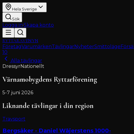
Hela Sverige
Sök
Logga in
·
Skapa konto
RYTTARAVENYN
Företag
Varumärken
Tävlingar
Nyheter
Smittoläge
Försä
10
Alla tävlingar
Dressyr
Nationellt
Värnamobygdens Ryttarförening
5-7 juni 2026
Liknande tävlingar i din region
Travsport
Bergsåker - Daniel Wäjerstens 1000-