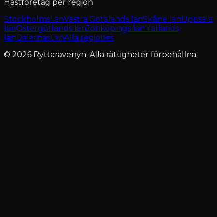
Hästföretag per region
Stockholms län
Västra Götalands län
Skåne län
Uppsala
län
Östergötlands län
Jönköpings län
Hallands
län
Dalarnas län
Alla regioner
© 2026 Ryttaravenyn. Alla rättigheter förbehållna.