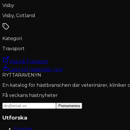
Visby
Visby, Gotland
Kategori
Travsport
Visa på Travsport
Lägg till i kalender (.ics)
RYTTARAVENYN
En katalog för hästbranschen där veterinärer, kliniker o
Få veckans hästnyheter
Prenumerera
Utforska
Företag