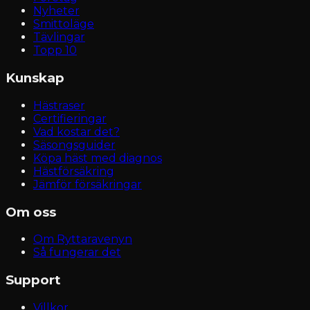
Nyheter
Smittoläge
Tävlingar
Topp 10
Kunskap
Hästraser
Certifieringar
Vad kostar det?
Säsongsguider
Köpa häst med diagnos
Hästförsäkring
Jämför försäkringar
Om oss
Om Ryttaravenyn
Så fungerar det
Support
Villkor