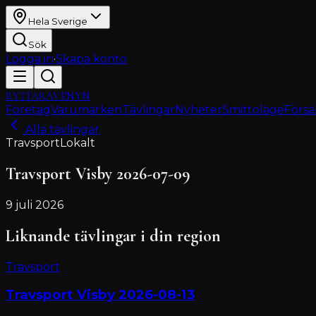
Hela Sverige
Sök
Logga in
·
Skapa konto
RYTTARAVENYN
Företag
Varumärken
Tävlingar
Nyheter
Smittoläge
Försä
Alla tävlingar
Travsport
Lokalt
Travsport Visby 2026-07-09
9 juli 2026
Liknande tävlingar i din region
Travsport
Travsport Visby 2026-08-13