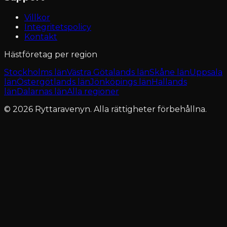
Villkor
Integritetspolicy
Kontakt
Hästföretag per region
Stockholms län
Västra Götalands län
Skåne län
Uppsala
län
Östergötlands län
Jönköpings län
Hallands
län
Dalarnas län
Alla regioner
© 2026 Ryttaravenyn. Alla rättigheter förbehållna.