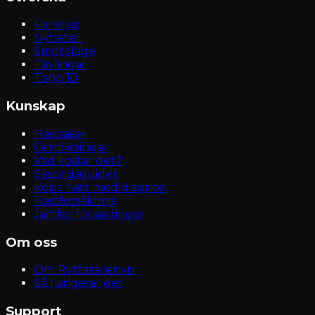
Företag
Nyheter
Smittoläge
Tävlingar
Topp 10
Kunskap
Hästraser
Certifieringar
Vad kostar det?
Säsongsguider
Köpa häst med diagnos
Hästförsäkring
Jämför försäkringar
Om oss
Om Ryttaravenyn
Så fungerar det
Support