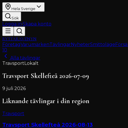
Hela Sverige
Sök
Logga in
·
Skapa konto
RYTTARAVENYN
Företag
Varumärken
Tävlingar
Nyheter
Smittoläge
Försä
10
Alla tävlingar
Travsport
Lokalt
Travsport Skellefteå 2026-07-09
9 juli 2026
Liknande tävlingar i din region
Travsport
Travsport Skellefteå 2026-08-13