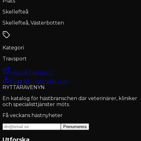
Plats
Skellefteå
Skellefteå, Västerbotten
Kategori
Travsport
Visa på Travsport
Lägg till i kalender (.ics)
RYTTARAVENYN
En katalog för hästbranschen där veterinärer, kliniker
och specialisttjänster möts.
Få veckans hästnyheter
Prenumerera
Utforska