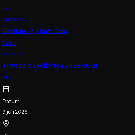
13 aug
Travsport
Umåker - *, Hot'n Cold
14 aug
Travsport
Travsport Skellefteå 2026-08-21
21 aug
Datum
9 juli 2026