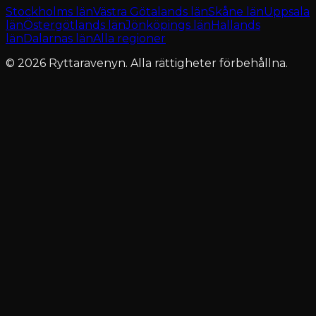
Stockholms län
Västra Götalands län
Skåne län
Uppsala
län
Östergötlands län
Jönköpings län
Hallands
län
Dalarnas län
Alla regioner
© 2026 Ryttaravenyn. Alla rättigheter förbehållna.