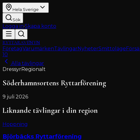
Hela Sverige
Sök
Logga in
·
Skapa konto
RYTTARAVENYN
Företag
Varumärken
Tävlingar
Nyheter
Smittoläge
Försä
10
Alla tävlingar
Dressyr
Regionalt
Söderhamnsortens Ryttarförening
9 juli 2026
Liknande tävlingar i din region
Hoppning
Björbäcks Ryttarförening