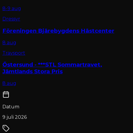
8-9 aug
Dressyr
Föreningen Bjärebygdens Hästcenter
8 aug
Travsport
Östersund - ***STL Sommartravet,
Jämtlands Stora Pris
8 aug
Datum
9 juli 2026