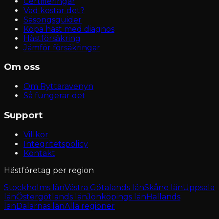
Certifieringar
Vad kostar det?
Säsongsguider
Köpa häst med diagnos
Hästförsäkring
Jämför försäkringar
Om oss
Om Ryttaravenyn
Så fungerar det
Support
Villkor
Integritetspolicy
Kontakt
Hästföretag per region
Stockholms län
Västra Götalands län
Skåne län
Uppsala
län
Östergötlands län
Jönköpings län
Hallands
län
Dalarnas län
Alla regioner