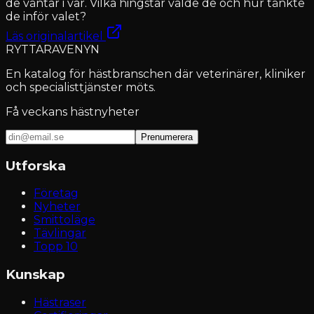
de väntar i vår. Vilka hingstar valde de och hur tänkte
de inför valet?
Läs originalartikel
RYTTARAVENYN
En katalog för hästbranschen där veterinärer, kliniker
och specialisttjänster möts.
Få veckans hästnyheter
Prenumerera
Utforska
Företag
Nyheter
Smittoläge
Tävlingar
Topp 10
Kunskap
Hästraser