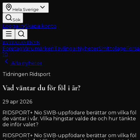
Hela Sverige
Sök
Logga in
·
Skapa konto
RYTTARAVENYN
Företag
Varumärken
Tävlingar
Nyheter
Smittoläge
Försä
10
Alla nyheter
Tidningen Ridsport
Vad väntar du för föl i år?
29 apr 2026
RIDSPORT+ Nio SWB-uppfödare berättar om vilka föl
de väntar i vår. Vilka hingstar valde de och hur tänkte
de inför valet?
RIDSPORT+ Nio SWB-uppfödare berättar om vilka föl