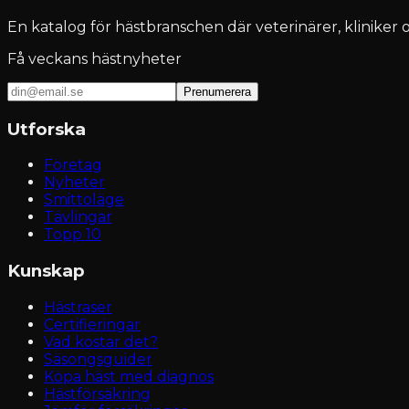
En katalog för hästbranschen där veterinärer, kliniker o
Få veckans hästnyheter
Prenumerera
Utforska
Företag
Nyheter
Smittoläge
Tävlingar
Topp 10
Kunskap
Hästraser
Certifieringar
Vad kostar det?
Säsongsguider
Köpa häst med diagnos
Hästförsäkring