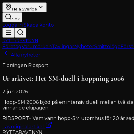
Hela Sverige
Sök
Logga in
·
Skapa konto
RYTTARAVENYN
Företag
Varumärken
Tävlingar
Nyheter
Smittoläge
Försä
Alla nyheter
Tidningen Ridsport
Ur arkivet: Het SM-duell i hoppning 2006
2 jun 2026
Hopp-SM 2006 bjöd på en intensiv duell mellan två star
vinnande ekipagen.
RIDSPORT+ Vem vann hopp-SM utomhus för 20 år sedan
Läs originalartikel
RYTTARAVENYN