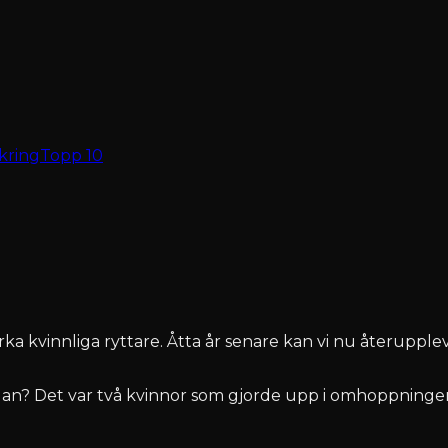
kring
Topp 10
ka kvinnliga ryttare. Åtta år senare kan vi nu återuppl
? Det var två kvinnor som gjorde upp i omhoppningen.