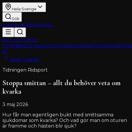
Hela Sverige
Sök
Logga in
·
Skapa konto
RYTTARAVENYN
Företag
Varumärken
Tävlingar
Nyheter
Smittoläge
Försä
10
Alla nyheter
Tidningen Ridsport
Stoppa smittan – allt du behöver veta om
kvarka
3 maj 2026
Hur får man egentligen bukt med smittsamma
sjukdomar som kvarka? Och vad gör man om oturen
är framme och hästen blir sjuk?