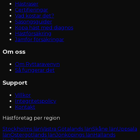
Hästraser
Certifieringar
Vad kostar det?
Säsongsguider
Köpa häst med diagnos
Hästförsäkring
Jämför försäkringar
Om oss
Om Ryttaravenyn
Så fungerar det
Support
Villkor
Integritetspolicy
Kontakt
Hästföretag per region
Stockholms län
Västra Götalands län
Skåne län
Uppsala
län
Östergötlands län
Jönköpings län
Hallands