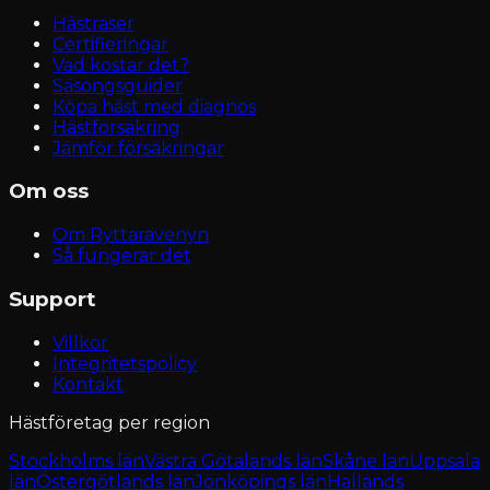
Hästraser
Certifieringar
Vad kostar det?
Säsongsguider
Köpa häst med diagnos
Hästförsäkring
Jämför försäkringar
Om oss
Om Ryttaravenyn
Så fungerar det
Support
Villkor
Integritetspolicy
Kontakt
Hästföretag per region
Stockholms län
Västra Götalands län
Skåne län
Uppsala
län
Östergötlands län
Jönköpings län
Hallands