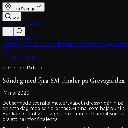
Hela Sverige
Sök
Logga in
·
Skapa konto
RYTTARAVENYN
Företag
Varumärken
Tävlingar
Nyheter
Smittoläge
Försä
10
Alla nyheter
Tidningen Ridsport
Söndag med fyra SM-finaler på Grevagården
17 maj 2026
Det samlade svenska mästerskapet i dressyr går in på
sin sista dag med seniorernas SM-final som höjdpunkt.
Här kan du kolla in dagens program och annat som är
bra att ha inför finalerna.