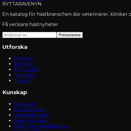
RYTTARAVENYN
En katalog för hästbranschen där veterinärer, kliniker o
Få veckans hästnyheter
Prenumerera
Utforska
Företag
Nyheter
Smittoläge
Tävlingar
Topp 10
Kunskap
Hästraser
Certifieringar
Vad kostar det?
Säsongsguider
Köpa häst med diagnos