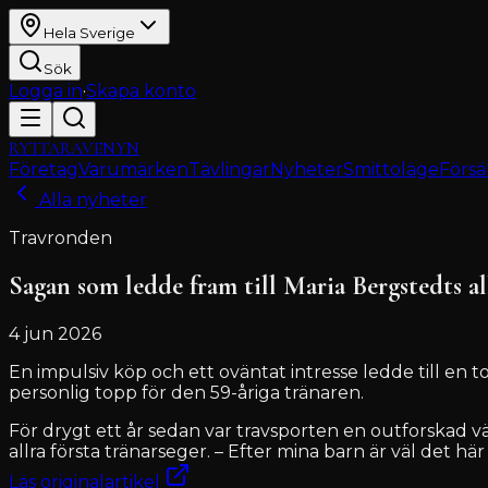
Hela Sverige
Sök
Logga in
·
Skapa konto
RYTTARAVENYN
Företag
Varumärken
Tävlingar
Nyheter
Smittoläge
Försä
Alla nyheter
Travronden
Sagan som ledde fram till Maria Bergstedts al
4 jun 2026
En impulsiv köp och ett oväntat intresse ledde till en t
personlig topp för den 59-åriga tränaren.
För drygt ett år sedan var travsporten en outforskad v
allra första tränarseger. – Efter mina barn är väl det h
Läs originalartikel