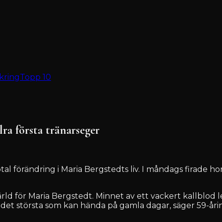
kring
Topp 10
lra första tränarseger
otal förändring i Maria Bergstedts liv. I måndags firade 
ärld för Maria Bergstedt. Minnet av ett vackert kallblod
är det största som kan hända på gamla dagar, säger 59-åri