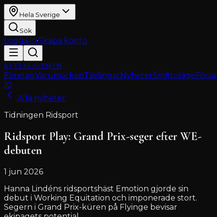
Hela Sverige
Sök
Logga in
·
Skapa konto
RYTTARAVENYN
Företag
Varumärken
Tävlingar
Nyheter
Smittoläge
Försä
10
Alla nyheter
Tidningen Ridsport
Ridsport Play: Grand Prix-seger efter WE-
debuten
1 jun 2026
Hanna Lindéns ridsportshäst Emotion gjorde sin
debut i Working Equitation och imponerade stort.
Segern i Grand Prix-küren på Flyinge bevisar
ekipagets potential.