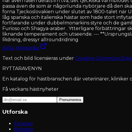
har även rasen delats in i två, det tjeckiska varmblodet
passa även de som är någorlunda nybörjare då den ska v
forna Tjeckoslovakien under slutet av 1800-talet när U
låg spanska och italienska hästar som hade stort inflyt
fortfarande under dubbelmonarkins styre och de gamla 
Furioso och Shagya-araber . Ytterligare förbättringar
liknande temperament och utseende. --- **Ursprungsland
Ridning, dressyr allroundridning
Källa: Wikipedia
Text och bild licensieras under
Creative Commons Erkä
RYTTARAVENYN
En katalog för hästbranschen där veterinärer, kliniker o
Få veckans hästnyheter
Prenumerera
Utforska
Företag
Nyheter