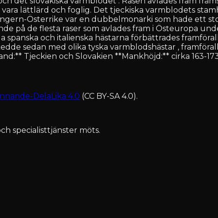
 och det slovakiska varmblodet . Rasen avlades fram främs
ara lättlärd och foglig. Det tjeckiska varmblodets stam
ngern-Österrike var en dubbelmonarki som hade ett stort
ande på de flesta raser som avlades fram i Östeuropa und
spanska och italienska hästarna förbättrades framförall
 skedde sedan med olika tyska varmblodshästar , framfö
:** Tjeckien och Slovakien **Mankhöjd:** cirka 163-173 
nnande-DelaLika 4.0
(CC BY-SA 4.0).
ch specialisttjänster möts.