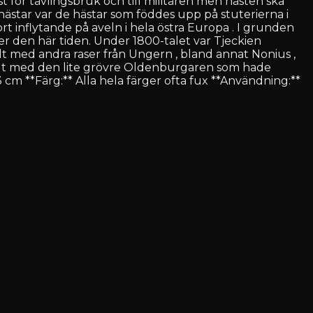
t för tävlingsbruk och till militären men hästen ska
hästar var de hästar som föddes upp på stuterierna i
 inflytande på aveln i hela östra Europa . I grunden
er den här tiden. Under 1800-talet var Tjeckien
t med andra raser från Ungern , bland annat Nonius ,
rallt med den lite grövre Oldenburgaren som hade
cm **Färg:** Alla hela färger ofta fux **Användning:**