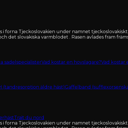
s i forna Tjeckoslovakien under namnet tjeckoslovakiskt
 och det slovakiska varmblodet . Rasen avlades fram främs
ta sadelspecialister
Vad kostar en hovslagare?
Vad kostar 
(tandresorption äldre häst)
Gaffelband (sufflexorsensk
erhäst
Trait du nord
s i forna Tjeckoslovakien under namnet tjeckoslovakiskt