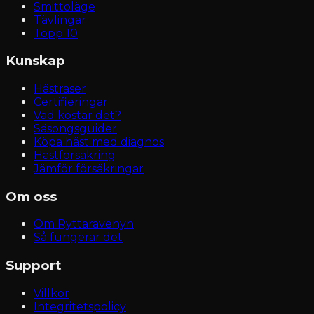
Smittoläge
Tävlingar
Topp 10
Kunskap
Hästraser
Certifieringar
Vad kostar det?
Säsongsguider
Köpa häst med diagnos
Hästförsäkring
Jämför försäkringar
Om oss
Om Ryttaravenyn
Så fungerar det
Support
Villkor
Integritetspolicy