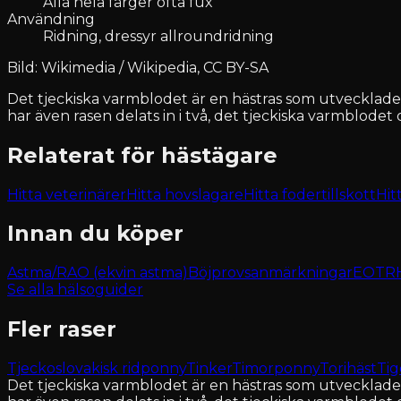
Alla hela färger ofta fux
Användning
Ridning, dressyr allroundridning
Bild: Wikimedia / Wikipedia, CC BY-SA
Det tjeckiska varmblodet är en hästras som utvecklade
har även rasen delats in i två, det tjeckiska varmblodet
Relaterat för hästägare
Hitta veterinärer
Hitta hovslagare
Hitta fodertillskott
Hit
Innan du köper
Astma/RAO (ekvin astma)
Böjprovsanmärkningar
EOTRH 
Se alla hälsoguider
Fler raser
Tjeckoslovakisk ridponny
Tinker
Timorponny
Torihäst
Tig
Det tjeckiska varmblodet är en hästras som utvecklade