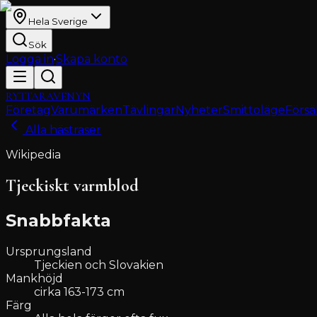
Hela Sverige
Sök
Logga in
·
Skapa konto
RYTTARAVENYN
Företag
Varumärken
Tävlingar
Nyheter
Smittoläge
Försä
Alla hästraser
Wikipedia
Tjeckiskt varmblod
Snabbfakta
Ursprungsland
Tjeckien och Slovakien
Mankhöjd
cirka 163-173 cm
Färg