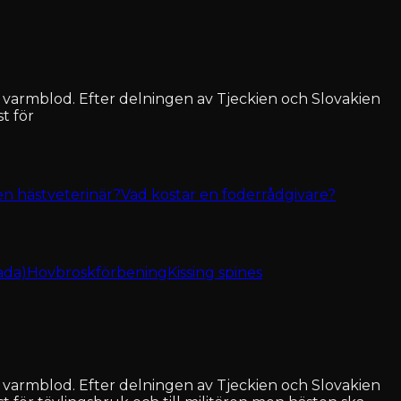
 varmblod. Efter delningen av Tjeckien och Slovakien
t för
en hästveterinär?
Vad kostar en foderrådgivare?
ada)
Hovbroskförbening
Kissing spines
 varmblod. Efter delningen av Tjeckien och Slovakien