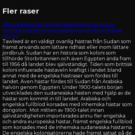
Fler raser
Abacoberber
Abstang
Aegidienberger
American
spotted paso
American walking ponny
Amerikansk
ponny
Tawleed är en väldigt ovanlig hästras från Sudan som
främst används som lättare ridhäst eller inom lättare
jordbruk. Sudan har en historia som koloni som
tillhörde Storbritannien och även Egypten ända fram
till 1956 då landet blev självständigt. Tiden som brittisk
koloni influerade hästaveln kraftigt i landet bland
annat med de engelska hästraser som fördes till
landet. Även hästar fördes till Sudan från Arabiska
halvön genom Egypten. Under 1900-talets början
utvecklades den sudanesiska hästen med hjälp av de
hästar som kommit in till landet. Arabiska och
engelska fullblod korsades med inhemska hästar som
dongolon . Mot mitten av 1900-talet innan
självständigheten importerades ännu fler engelska
och andra europeiska hästar, främst engelska fullblod
som korsades med de inhemska sudanesiska hästarna.
De engelska kolonisatörerna hade främst satsat på de