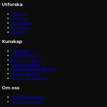
Utforska
Företag
Nyheter
Smittoläge
Tävlingar
Topp 10
Kunskap
Hästraser
Certifieringar
Vad kostar det?
Säsongsguider
Köpa häst med diagnos
Hästförsäkring
Jämför försäkringar
Om oss
Om Ryttaravenyn
Så fungerar det