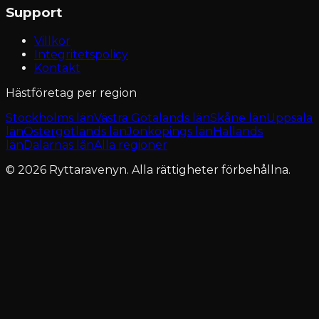
Support
Villkor
Integritetspolicy
Kontakt
Hästföretag per region
Stockholms län
Västra Götalands län
Skåne län
Uppsala
län
Östergötlands län
Jönköpings län
Hallands
län
Dalarnas län
Alla regioner
© 2026 Ryttaravenyn. Alla rättigheter förbehållna.