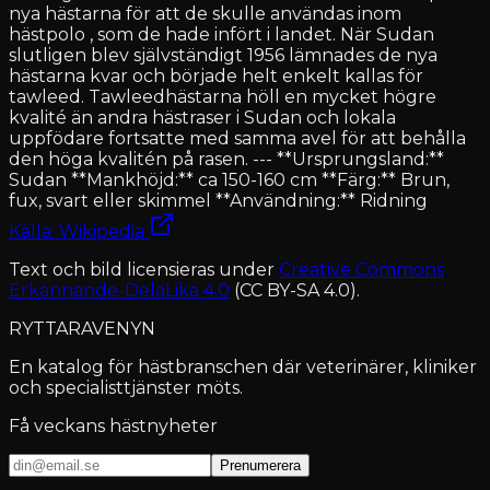
nya hästarna för att de skulle användas inom
hästpolo , som de hade infört i landet. När Sudan
slutligen blev självständigt 1956 lämnades de nya
hästarna kvar och började helt enkelt kallas för
tawleed. Tawleedhästarna höll en mycket högre
kvalité än andra hästraser i Sudan och lokala
uppfödare fortsatte med samma avel för att behålla
den höga kvalitén på rasen. --- **Ursprungsland:**
Sudan **Mankhöjd:** ca 150-160 cm **Färg:** Brun,
fux, svart eller skimmel **Användning:** Ridning
Källa: Wikipedia
Text och bild licensieras under
Creative Commons
Erkännande-DelaLika 4.0
(CC BY-SA 4.0).
RYTTARAVENYN
En katalog för hästbranschen där veterinärer, kliniker
och specialisttjänster möts.
Få veckans hästnyheter
Prenumerera