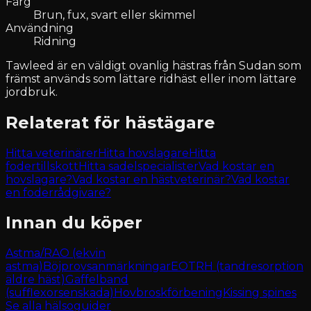
Färg
Brun, fux, svart eller skimmel
Användning
Ridning
Tawleed är en väldigt ovanlig hästras från Sudan som
främst används som lättare ridhäst eller inom lättare
jordbruk.
Relaterat för hästägare
Hitta veterinärer
Hitta hovslagare
Hitta
fodertillskott
Hitta sadelspecialister
Vad kostar en
hovslagare?
Vad kostar en hästveterinär?
Vad kostar
en foderrådgivare?
Innan du köper
Astma/RAO (ekvin
astma)
Böjprovsanmärkningar
EOTRH (tandresorption
äldre häst)
Gaffelband
(sufflexorsenskada)
Hovbroskförbening
Kissing spines
Se alla hälsoguider