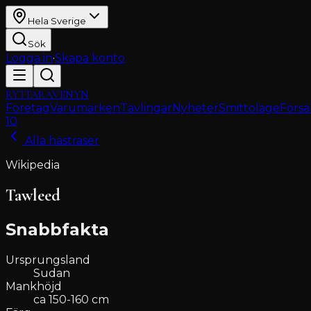
Hela Sverige
Sök
Logga in
·
Skapa konto
RYTTARAVENYN
Företag
Varumärken
Tävlingar
Nyheter
Smittoläge
Försä
10
Alla hästraser
Wikipedia
Tawleed
Snabbfakta
Ursprungsland
Sudan
Mankhöjd
ca 150-160 cm