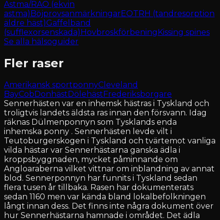
Astma/RAO (ekvin
astma)
Böjprovsanmärkningar
EOTRH (tandresorption
äldre häst)
Gaffelband
(sufflexorsenskada)
Hovbroskförbening
Kissing spines
Se alla hälsoguider
Fler raser
Amerikansk sportponny
Cleveland
Bay
Cob
Donhäst
Dölehäst
Frederiksborgare
Sennerhästen var en inhemsk hästras i Tyskland och
troligtvis landets äldsta ras innan den försvann. Idag
räknas Dülmenponnyn som Tysklands enda
inhemska ponny . Sennerhästen levde vilt i
Teutoburgerskogen i Tyskland och tvärtemot vanliga
vilda hästar var Sennerhästarna ganska ädla i
kroppsbyggnaden, mycket påminnande om
Angloaraberna vilket vittnar om inblandning av annat
blod. Sennerponnyn har funnits i Tyskland sedan
flera tusen år tillbaka. Rasen har dokumenterats
sedan 1160 men var kända bland lokalbefolkningen
långt innan dess. Det finns inte några dokument över
hur Sennerhästarna hamnade i området. Det ädla