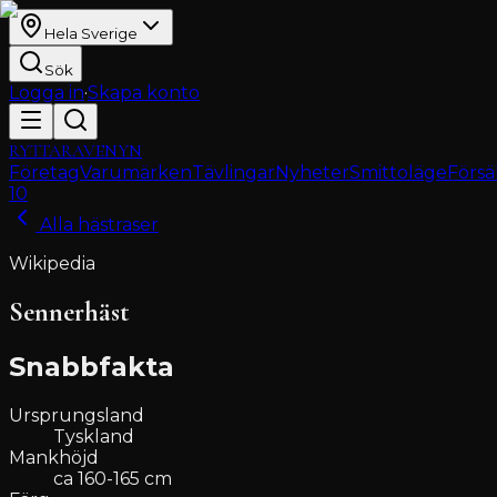
Hela Sverige
Sök
Logga in
·
Skapa konto
RYTTARAVENYN
Företag
Varumärken
Tävlingar
Nyheter
Smittoläge
Försä
10
Alla hästraser
Wikipedia
Sennerhäst
Snabbfakta
Ursprungsland
Tyskland
Mankhöjd
ca 160-165 cm