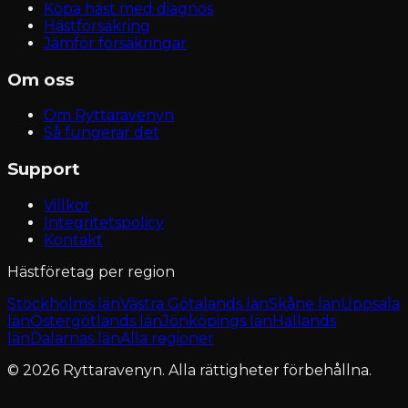
Köpa häst med diagnos
Hästförsäkring
Jämför försäkringar
Om oss
Om Ryttaravenyn
Så fungerar det
Support
Villkor
Integritetspolicy
Kontakt
Hästföretag per region
Stockholms län
Västra Götalands län
Skåne län
Uppsala
län
Östergötlands län
Jönköpings län
Hallands
län
Dalarnas län
Alla regioner
© 2026 Ryttaravenyn. Alla rättigheter förbehållna.