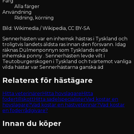
Färg
Alla färger
Användning
Ridning, körning
Bild: Wikimedia / Wikipedia, CC BY-SA
Sennerhästen var en inhemsk hästras i Tyskland och
troligtvis landets äldsta ras innan den försvann. Idag
räknas Dülmenponnyn som Tysklands enda
inhemska ponny . Sennerhästen levde vilt i
Teutoburgerskogen i Tyskland och tvärtemot vanliga
vilda hästar var Sennerhästarna ganska äd
Relaterat för hästägare
Hitta veterinärer
Hitta hovslagare
Hitta
fodertillskott
Hitta sadelspecialister
Vad kostar en
hovslagare?
Vad kostar en hästveterinär?
Vad kostar
en foderrådgivare?
Innan du köper