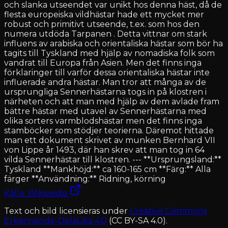
och slanka utseendet var unikt hos denna häst, då de
flesta europeiska vildhästar hade ett mycket mer
robust och primitivt utseende, t.ex. som hos den
numera utdöda Tarpanen . Detta vittnar om stark
influens av arabiska och orientaliska hästar som bör ha
tagits till Tyskland med hjälp av nomadiska folk som
vandrat till Europa från Asien. Men det finns inga
förklaringer till varför dessa orientaliska hästar inte
influerade andra hästar. Man tror att många av de
ursprungliga Sennerhästarna togs in på klostren i
närheten och att man med hjälp av dem avlade fram
bättre hästar med utavel av Sennerhästarna med
olika sorters varmblodshästar men det finns inga
stamböcker som stödjer teorierna. Däremot hittade
man ett dokument skrivet av munken Bernhard VII
von Lippe år 1493, där han skrev att man tog in 64
vilda Sennerhästar till klostren. --- **Ursprungsland:**
Tyskland **Mankhöjd:** ca 160-165 cm **Färg:** Alla
färger **Användning:** Ridning, körning
Källa: Wikipedia
Text och bild licensieras under
Creative Commons
Erkännande-DelaLika 4.0
(CC BY-SA 4.0).