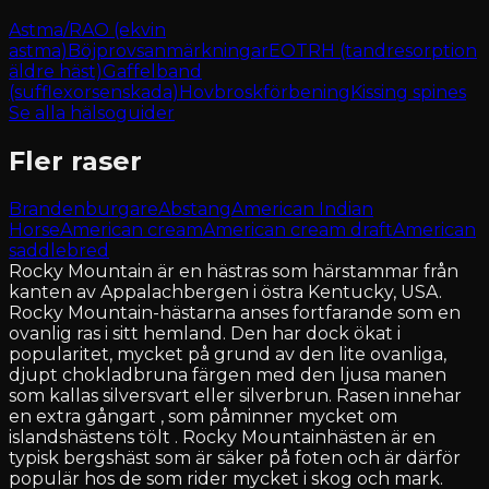
Astma/RAO (ekvin
astma)
Böjprovsanmärkningar
EOTRH (tandresorption
äldre häst)
Gaffelband
(sufflexorsenskada)
Hovbroskförbening
Kissing spines
Se alla hälsoguider
Fler raser
Brandenburgare
Abstang
American Indian
Horse
American cream
American cream draft
American
saddlebred
Rocky Mountain är en hästras som härstammar från
kanten av Appalachbergen i östra Kentucky, USA.
Rocky Mountain-hästarna anses fortfarande som en
ovanlig ras i sitt hemland. Den har dock ökat i
popularitet, mycket på grund av den lite ovanliga,
djupt chokladbruna färgen med den ljusa manen
som kallas silversvart eller silverbrun. Rasen innehar
en extra gångart , som påminner mycket om
islandshästens tölt . Rocky Mountainhästen är en
typisk bergshäst som är säker på foten och är därför
populär hos de som rider mycket i skog och mark.