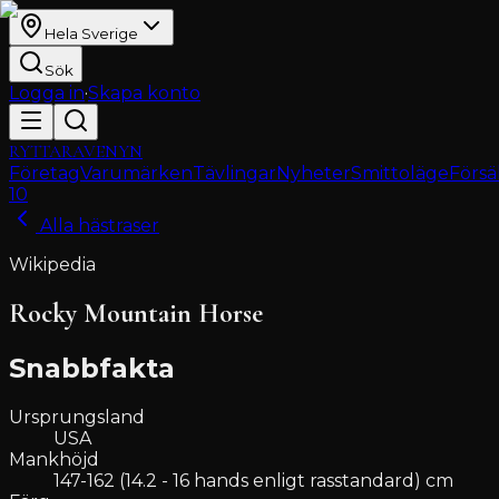
Hela Sverige
Sök
Logga in
·
Skapa konto
RYTTARAVENYN
Företag
Varumärken
Tävlingar
Nyheter
Smittoläge
Försä
10
Alla hästraser
Wikipedia
Rocky Mountain Horse
Snabbfakta
Ursprungsland
USA
Mankhöjd
147-162 (14.2 - 16 hands enligt rasstandard) cm