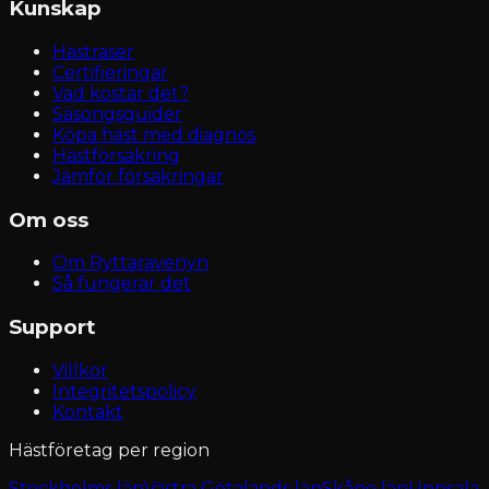
Kunskap
Hästraser
Certifieringar
Vad kostar det?
Säsongsguider
Köpa häst med diagnos
Hästförsäkring
Jämför försäkringar
Om oss
Om Ryttaravenyn
Så fungerar det
Support
Villkor
Integritetspolicy
Kontakt
Hästföretag per region
Stockholms län
Västra Götalands län
Skåne län
Uppsala