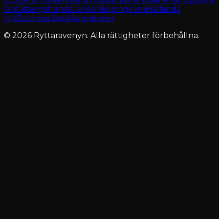
län
Östergötlands län
Jönköpings län
Hallands
län
Dalarnas län
Alla regioner
© 2026 Ryttaravenyn. Alla rättigheter förbehållna.