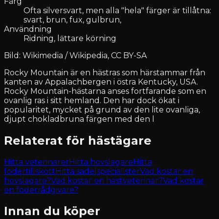
Färg
Ofta silversvart, men alla "hela" färger är tillåtna:
svart, brun, fux, gulbrun,
Användning
Ridning, lättare körning
Bild: Wikimedia / Wikipedia, CC BY-SA
Rocky Mountain är en hästras som härstammar från
kanten av Appalachbergen i östra Kentucky, USA.
Rocky Mountain-hästarna anses fortfarande som en
ovanlig ras i sitt hemland. Den har dock ökat i
popularitet, mycket på grund av den lite ovanliga,
djupt chokladbruna färgen med den l
Relaterat för hästägare
Hitta veterinärer
Hitta hovslagare
Hitta
fodertillskott
Hitta sadelspecialister
Vad kostar en
hovslagare?
Vad kostar en hästveterinär?
Vad kostar
en foderrådgivare?
Innan du köper