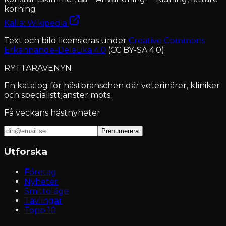
körning
Källa: Wikipedia
Text och bild licensieras under
Creative Commons
Erkännande-DelaLika 4.0
(CC BY-SA 4.0).
RYTTARAVENYN
En katalog för hästbranschen där veterinärer, kliniker
och specialisttjänster möts.
Få veckans hästnyheter
Prenumerera
Utforska
Företag
Nyheter
Smittoläge
Tävlingar
Topp 10