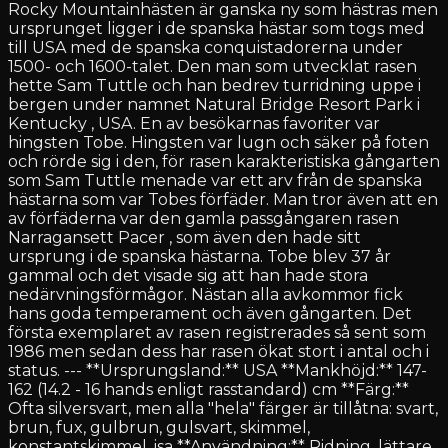
Rocky Mountainhästen är ganska ny som hästras men
ursprunget ligger i de spanska hästar som togs med
till USA med de spanska conquistadorerna under
1500- och 1600-talet. Den man som utvecklat rasen
hette Sam Tuttle och han bedrev turridning uppe i
bergen under namnet Natural Bridge Resort Park i
Kentucky , USA. En av besökarnas favoriter var
hingsten Tobe. Hingsten var lugn och säker på foten
och rörde sig i den, för rasen karakteristiska gångarten
som Sam Tuttle menade var ett arv från de spanska
hästarna som var Tobes förfäder. Man tror även att en
av förfäderna var den gamla passgångaren rasen
Narragansett Pacer , som även den hade sitt
ursprung i de spanska hästarna. Tobe blev 37 år
gammal och det visade sig att han hade stora
nedärvningsförmågor. Nästan alla avkommor fick
hans goda temperament och även gångarten. Det
första exemplaret av rasen registrerades så sent som
1986 men sedan dess har rasen ökat stort i antal och i
status. --- **Ursprungsland:** USA **Mankhöjd:** 147-
162 (14.2 - 16 hands enligt rasstandard) cm **Färg:**
Ofta silversvart, men alla "hela" färger är tillåtna: svart,
brun, fux, gulbrun, gulsvart, skimmel,
konstantskimmel, isa **Användning:** Ridning, lättare