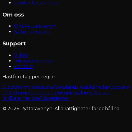
Jämför försäkringar
Om oss
Om Ryttaravenyn
Så fungerar det
Support
Villkor
Integritetspolicy
Kontakt
Hästföretag per region
Stockholms län
Västra Götalands län
Skåne län
Uppsala
län
Östergötlands län
Jönköpings län
Hallands
län
Dalarnas län
Alla regioner
© 2026 Ryttaravenyn. Alla rättigheter förbehållna.