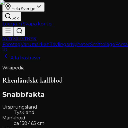
Hela Sverige
Sök
Logga in
·
Skapa konto
RYTTARAVENYN
Företag
Varumärken
Tävlingar
Nyheter
Smittoläge
Försä
10
Alla hästraser
Wikipedia
Rhenländskt kallblod
Snabbfakta
Ursprungsland
Tyskland
Mankhöjd
ca 158-165 cm