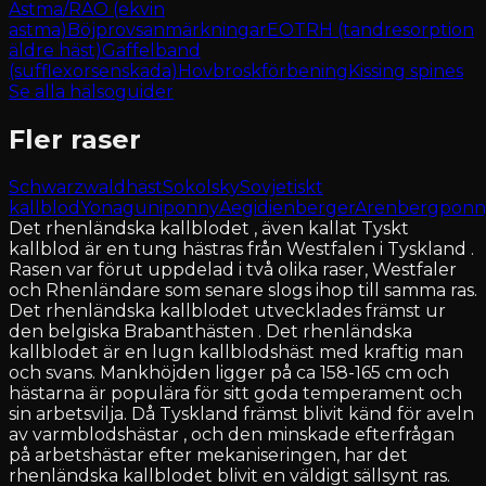
Astma/RAO (ekvin
astma)
Böjprovsanmärkningar
EOTRH (tandresorption
äldre häst)
Gaffelband
(sufflexorsenskada)
Hovbroskförbening
Kissing spines
Se alla hälsoguider
Fler raser
Schwarzwaldhäst
Sokolsky
Sovjetiskt
kallblod
Yonaguniponny
Aegidienberger
Arenbergponn
Det rhenländska kallblodet , även kallat Tyskt
kallblod är en tung hästras från Westfalen i Tyskland .
Rasen var förut uppdelad i två olika raser, Westfaler
och Rhenländare som senare slogs ihop till samma ras.
Det rhenländska kallblodet utvecklades främst ur
den belgiska Brabanthästen . Det rhenländska
kallblodet är en lugn kallblodshäst med kraftig man
och svans. Mankhöjden ligger på ca 158-165 cm och
hästarna är populära för sitt goda temperament och
sin arbetsvilja. Då Tyskland främst blivit känd för aveln
av varmblodshästar , och den minskade efterfrågan
på arbetshästar efter mekaniseringen, har det
rhenländska kallblodet blivit en väldigt sällsynt ras.