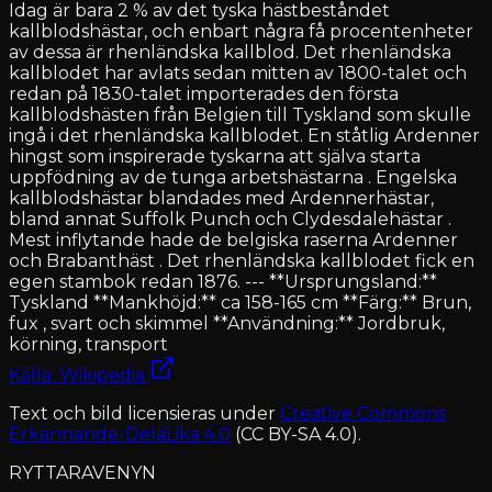
Idag är bara 2 % av det tyska hästbeståndet
kallblodshästar, och enbart några få procentenheter
av dessa är rhenländska kallblod. Det rhenländska
kallblodet har avlats sedan mitten av 1800-talet och
redan på 1830-talet importerades den första
kallblodshästen från Belgien till Tyskland som skulle
ingå i det rhenländska kallblodet. En ståtlig Ardenner
hingst som inspirerade tyskarna att själva starta
uppfödning av de tunga arbetshästarna . Engelska
kallblodshästar blandades med Ardennerhästar,
bland annat Suffolk Punch och Clydesdalehästar .
Mest inflytande hade de belgiska raserna Ardenner
och Brabanthäst . Det rhenländska kallblodet fick en
egen stambok redan 1876. --- **Ursprungsland:**
Tyskland **Mankhöjd:** ca 158-165 cm **Färg:** Brun,
fux , svart och skimmel **Användning:** Jordbruk,
körning, transport
Källa: Wikipedia
Text och bild licensieras under
Creative Commons
Erkännande-DelaLika 4.0
(CC BY-SA 4.0).
RYTTARAVENYN