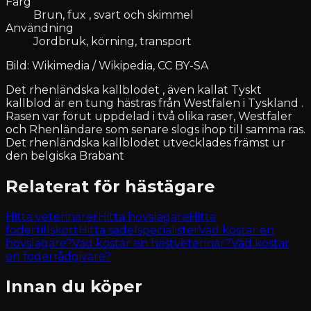
Färg
Brun, fux , svart och skimmel
Användning
Jordbruk, körning, transport
Bild: Wikimedia / Wikipedia, CC BY-SA
Det rhenländska kallblodet , även kallat Tyskt
kallblod är en tung hästras från Westfalen i Tyskland .
Rasen var förut uppdelad i två olika raser, Westfaler
och Rhenländare som senare slogs ihop till samma ras.
Det rhenländska kallblodet utvecklades främst ur
den belgiska Brabant
Relaterat för hästägare
Hitta veterinärer
Hitta hovslagare
Hitta
fodertillskott
Hitta sadelspecialister
Vad kostar en
hovslagare?
Vad kostar en hästveterinär?
Vad kostar
en foderrådgivare?
Innan du köper