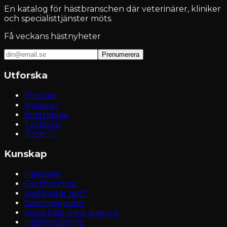
En katalog för hästbranschen där veterinärer, kliniker
och specialisttjänster möts.
Få veckans hästnyheter
Prenumerera
Utforska
Företag
Nyheter
Smittoläge
Tävlingar
Topp 10
Kunskap
Hästraser
Certifieringar
Vad kostar det?
Säsongsguider
Köpa häst med diagnos
Hästförsäkring