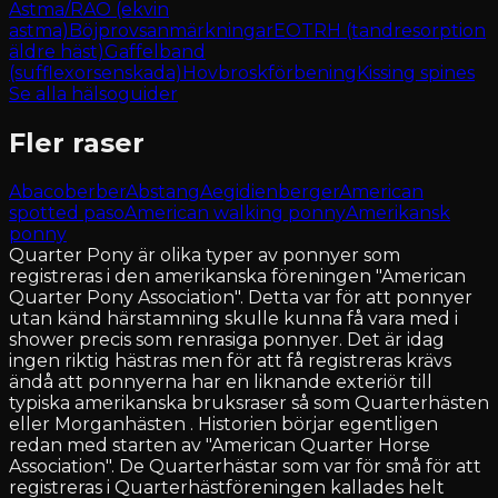
Astma/RAO (ekvin
astma)
Böjprovsanmärkningar
EOTRH (tandresorption
äldre häst)
Gaffelband
(sufflexorsenskada)
Hovbroskförbening
Kissing spines
Se alla hälsoguider
Fler raser
Abacoberber
Abstang
Aegidienberger
American
spotted paso
American walking ponny
Amerikansk
ponny
Quarter Pony är olika typer av ponnyer som
registreras i den amerikanska föreningen "American
Quarter Pony Association". Detta var för att ponnyer
utan känd härstamning skulle kunna få vara med i
shower precis som renrasiga ponnyer. Det är idag
ingen riktig hästras men för att få registreras krävs
ändå att ponnyerna har en liknande exteriör till
typiska amerikanska bruksraser så som Quarterhästen
eller Morganhästen . Historien börjar egentligen
redan med starten av "American Quarter Horse
Association". De Quarterhästar som var för små för att
registreras i Quarterhästföreningen kallades helt