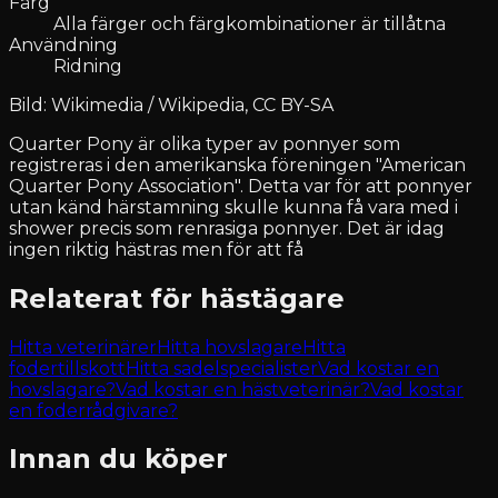
Färg
Alla färger och färgkombinationer är tillåtna
Användning
Ridning
Bild: Wikimedia / Wikipedia, CC BY-SA
Quarter Pony är olika typer av ponnyer som
registreras i den amerikanska föreningen "American
Quarter Pony Association". Detta var för att ponnyer
utan känd härstamning skulle kunna få vara med i
shower precis som renrasiga ponnyer. Det är idag
ingen riktig hästras men för att få
Relaterat för hästägare
Hitta veterinärer
Hitta hovslagare
Hitta
fodertillskott
Hitta sadelspecialister
Vad kostar en
hovslagare?
Vad kostar en hästveterinär?
Vad kostar
en foderrådgivare?
Innan du köper