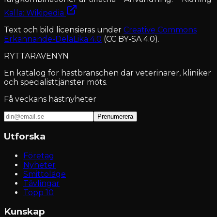
Källa: Wikipedia
Text och bild licensieras under
Creative Commons
Erkännande-DelaLika 4.0
(CC BY-SA 4.0).
RYTTARAVENYN
En katalog för hästbranschen där veterinärer, kliniker
och specialisttjänster möts.
Få veckans hästnyheter
Prenumerera
Utforska
Företag
Nyheter
Smittoläge
Tävlingar
Topp 10
Kunskap