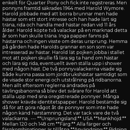
enkelt för Quarter Pony och fick inte registreras. Men
ponnyns framtid säkrades 1964 med Harold Wymore.
Harold jobbade med att borra brunnar men hade
hästar som ett stort intresse och han hade lärt sig
träna, rida och handla med hästar redan vid 11 års
ålder. Harold köpte två valackar på en marknad detta
år som han skulle träna. Inga papper fanns på
hästarna och ingen visste om deras ursprung. Hemma
på gården hade Harolds grannar en son som var
intresserad av hästar. Harold lät pojken jobba i stallet
mot att pojken skulle få lära sig ta hand om hästar
och lära sig rida, eventuellt även ställa upp i shower
med någon häst. De två ponnyvalackerna visade sig
både kunna passa som jordbrukshästar samtidigt som
de visade stor energi och utstrålning på ridbanorna.
Men allt eftersom reglerna ändrades på
tävlingsbanorna så blev det svårare för Harold att
ställa upp med sina oregistrerade ponnyer. Många
shower krävde identitetspapper. Harold bestämde sig
då för att göra något åt de ponnyer som inte hade
någon känd härstamning. Det var tack vare de två
valackarna . --- **Ursprungsland:** USA **Mankhöjd:**
Mellan 120 och 148 cm **Färg:** Alla färger och
färgkombinationer är tillåtna **Användning:** Ridning