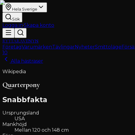
Hela Sverige
Sök
Logga in
·
Skapa konto
RYTTARAVENYN
Företag
Varumärken
Tävlingar
Nyheter
Smittoläge
Försä
10
Alla hästraser
Wikipedia
Quarterpony
Snabbfakta
Ursprungsland
USA
Mankhöjd
Mellan 120 och 148 cm