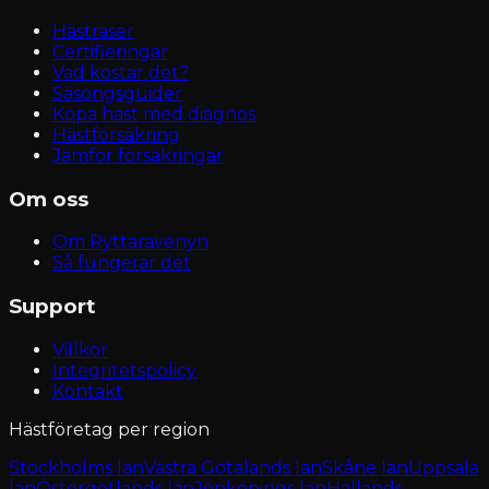
Hästraser
Certifieringar
Vad kostar det?
Säsongsguider
Köpa häst med diagnos
Hästförsäkring
Jämför försäkringar
Om oss
Om Ryttaravenyn
Så fungerar det
Support
Villkor
Integritetspolicy
Kontakt
Hästföretag per region
Stockholms län
Västra Götalands län
Skåne län
Uppsala
län
Östergötlands län
Jönköpings län
Hallands