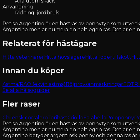
Alla utom skäck
Användning
Ridning, jordbruk
Petiso Argentino är en hästras av ponnytyp som utveckla
Argentino men är numera en helt egen ras. Det är en
Relaterat för hästägare
Hitta veterinärer
Hitta hovslagare
Hitta fodertillskott
Hit
Innan du köper
Astma/RAO (ekvin astma)
Böjprovsanmärkningar
EOTRH 
Se alla hälsoguider
Fler raser
Chilensk corralero
Torihäst
Criollo
Falabella
Poloponny
Pe
Petiso Argentino är en hästras av ponnytyp som utveckla
Argentino men är numera en helt egen ras. Det är en 
Argentino betyder argentinsk ponny och denna ras är r