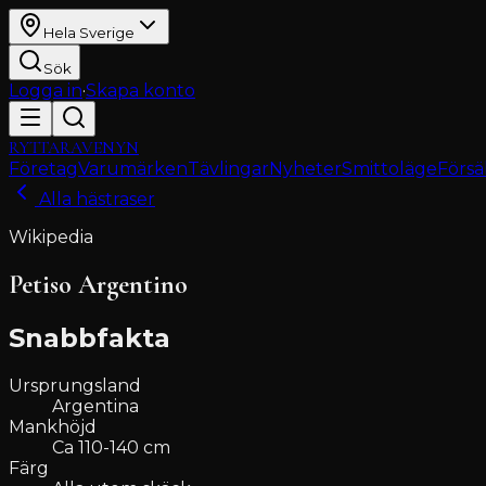
Hela Sverige
Sök
Logga in
·
Skapa konto
RYTTARAVENYN
Företag
Varumärken
Tävlingar
Nyheter
Smittoläge
Försä
Alla hästraser
Wikipedia
Petiso Argentino
Snabbfakta
Ursprungsland
Argentina
Mankhöjd
Ca 110-140 cm
Färg