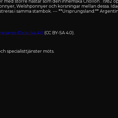
med större hästar som den inhemska Criollon . 1982 
nnyer, Welshponnyer och korsningar mellan dessa. Idag
eras i samma stambok. --- **Ursprungsland:** Argentina
nnande-DelaLika 4.0
(CC BY-SA 4.0).
ch specialisttjänster möts.