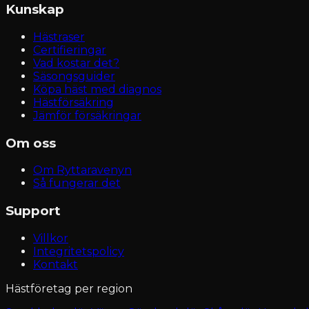
Kunskap
Hästraser
Certifieringar
Vad kostar det?
Säsongsguider
Köpa häst med diagnos
Hästförsäkring
Jämför försäkringar
Om oss
Om Ryttaravenyn
Så fungerar det
Support
Villkor
Integritetspolicy
Kontakt
Hästföretag per region