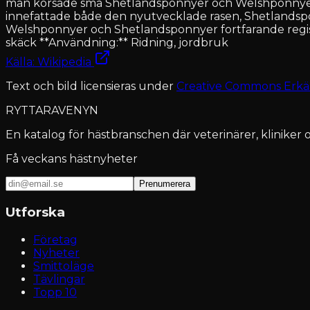
man korsade små Shetlandsponnyer och Welshponnyer 
innefattade både den nyutvecklade rasen, Shetlandspo
Welshponnyer och Shetlandsponnyer fortfarande registr
skäck **Användning:** Ridning, jordbruk
Källa: Wikipedia
Text och bild licensieras under
Creative Commons Erkä
RYTTARAVENYN
En katalog för hästbranschen där veterinärer, kliniker o
Få veckans hästnyheter
Prenumerera
Utforska
Företag
Nyheter
Smittoläge
Tävlingar
Topp 10