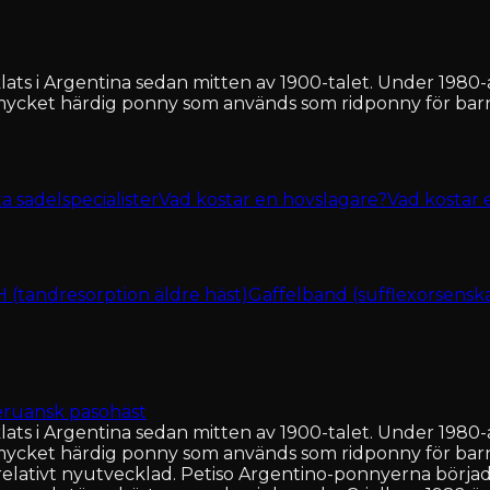
ts i Argentina sedan mitten av 1900-talet. Under 1980-ale
 mycket härdig ponny som används som ridponny för bar
ta sadelspecialister
Vad kostar en hovslagare?
Vad kostar 
(tandresorption äldre häst)
Gaffelband (sufflexorsensk
ruansk pasohäst
ts i Argentina sedan mitten av 1900-talet. Under 1980-ale
mycket härdig ponny som används som ridponny för barn 
elativt nyutvecklad. Petiso Argentino-ponnyerna börjad