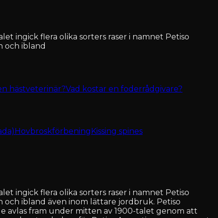
t ingick flera olika sorters raser i namnet Petiso
n och ibland
en hästveterinär?
Vad kostar en foderrådgivare?
ada)
Hovbroskförbening
Kissing spines
t ingick flera olika sorters raser i namnet Petiso
och ibland även inom lättare jordbruk. Petiso
e avlas fram under mitten av 1900-talet genom att