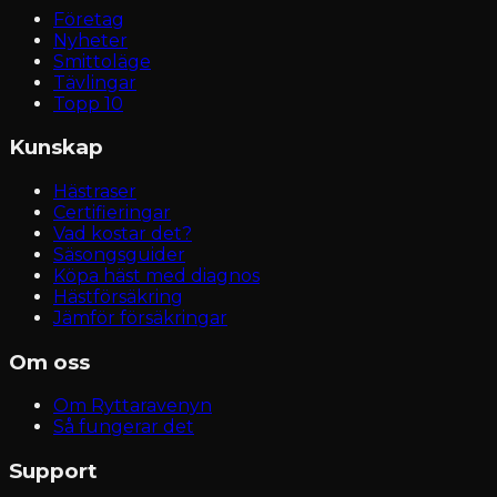
Företag
Nyheter
Smittoläge
Tävlingar
Topp 10
Kunskap
Hästraser
Certifieringar
Vad kostar det?
Säsongsguider
Köpa häst med diagnos
Hästförsäkring
Jämför försäkringar
Om oss
Om Ryttaravenyn
Så fungerar det
Support