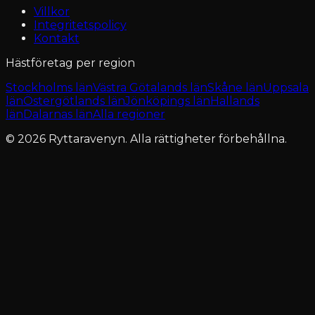
Villkor
Integritetspolicy
Kontakt
Hästföretag per region
Stockholms län
Västra Götalands län
Skåne län
Uppsala
län
Östergötlands län
Jönköpings län
Hallands
län
Dalarnas län
Alla regioner
© 2026 Ryttaravenyn. Alla rättigheter förbehållna.