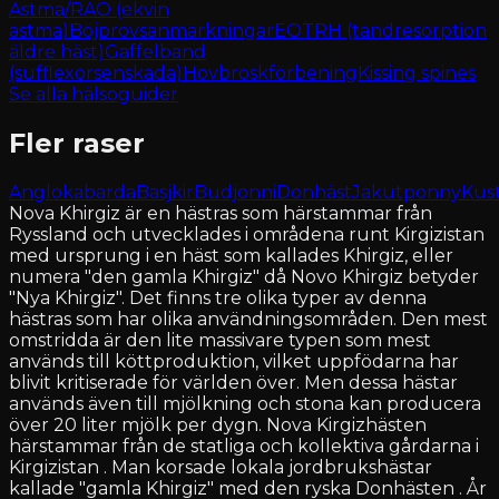
Astma/RAO (ekvin
astma)
Böjprovsanmärkningar
EOTRH (tandresorption
äldre häst)
Gaffelband
(sufflexorsenskada)
Hovbroskförbening
Kissing spines
Se alla hälsoguider
Fler raser
Anglokabarda
Basjkir
Budjonni
Donhäst
Jakutponny
Kust
Nova Khirgiz är en hästras som härstammar från
Ryssland och utvecklades i områdena runt Kirgizistan
med ursprung i en häst som kallades Khirgiz, eller
numera "den gamla Khirgiz" då Novo Khirgiz betyder
"Nya Khirgiz". Det finns tre olika typer av denna
hästras som har olika användningsområden. Den mest
omstridda är den lite massivare typen som mest
används till köttproduktion, vilket uppfödarna har
blivit kritiserade för världen över. Men dessa hästar
används även till mjölkning och stona kan producera
över 20 liter mjölk per dygn. Nova Kirgizhästen
härstammar från de statliga och kollektiva gårdarna i
Kirgizistan . Man korsade lokala jordbrukshästar
kallade "gamla Khirgiz" med den ryska Donhästen . År