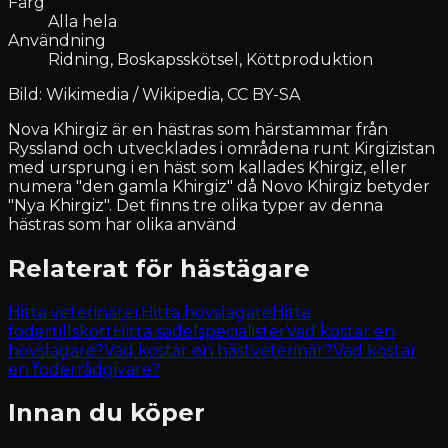
Färg
Alla hela
Användning
Ridning, Boskapsskötsel, Köttproduktion
Bild: Wikimedia / Wikipedia, CC BY-SA
Nova Khirgiz är en hästras som härstammar från
Ryssland och utvecklades i områdena runt Kirgizistan
med ursprung i en häst som kallades Khirgiz, eller
numera "den gamla Khirgiz" då Novo Khirgiz betyder
"Nya Khirgiz". Det finns tre olika typer av denna
hästras som har olika använd
Relaterat för hästägare
Hitta veterinärer
Hitta hovslagare
Hitta
fodertillskott
Hitta sadelspecialister
Vad kostar en
hovslagare?
Vad kostar en hästveterinär?
Vad kostar
en foderrådgivare?
Innan du köper