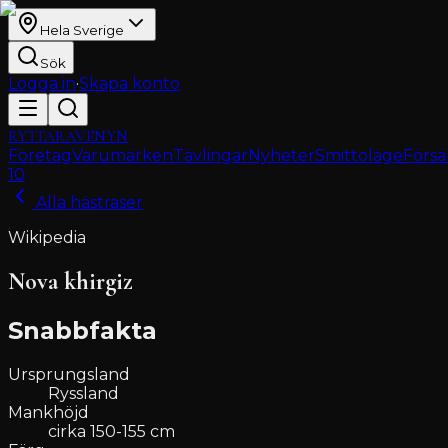
Hela Sverige
Sök
Logga in
·
Skapa konto
RYTTARAVENYN
Företag
Varumärken
Tävlingar
Nyheter
Smittoläge
Försä
10
Alla hästraser
Wikipedia
Nova khirgiz
Snabbfakta
Ursprungsland
Ryssland
Mankhöjd
cirka 150-155 cm