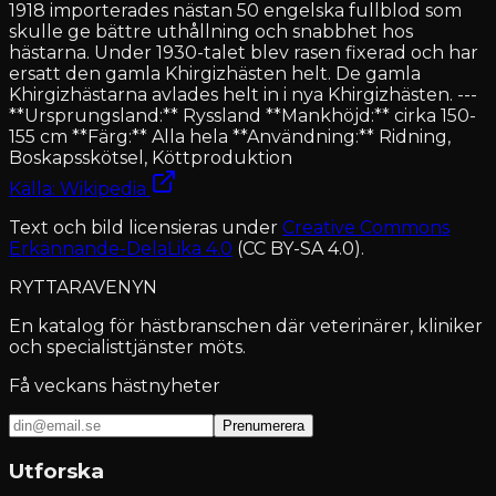
1918 importerades nästan 50 engelska fullblod som
skulle ge bättre uthållning och snabbhet hos
hästarna. Under 1930-talet blev rasen fixerad och har
ersatt den gamla Khirgizhästen helt. De gamla
Khirgizhästarna avlades helt in i nya Khirgizhästen. ---
**Ursprungsland:** Ryssland **Mankhöjd:** cirka 150-
155 cm **Färg:** Alla hela **Användning:** Ridning,
Boskapsskötsel, Köttproduktion
Källa: Wikipedia
Text och bild licensieras under
Creative Commons
Erkännande-DelaLika 4.0
(CC BY-SA 4.0).
RYTTARAVENYN
En katalog för hästbranschen där veterinärer, kliniker
och specialisttjänster möts.
Få veckans hästnyheter
Prenumerera
Utforska