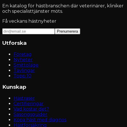
En katalog för hästbranschen där veterinärer, kliniker
och specialisttjänster möts.
Få veckans hästnyheter
Prenumerera
Utforska
Företag
Nyheter
Smittoläge
Tävlingar
Topp 10
Kunskap
Hästraser
Certifieringar
Vad kostar det?
Säsongsguider
Köpa häst med diagnos
Hästförsäkring