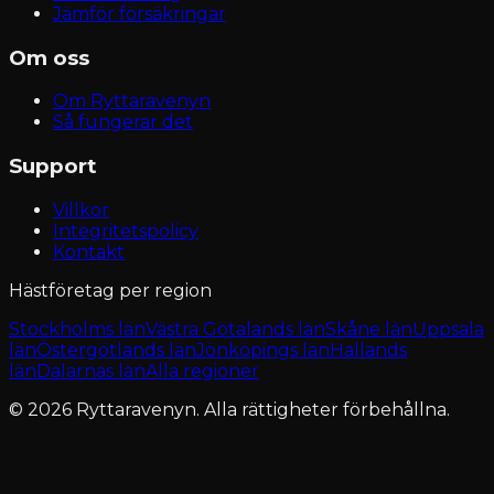
Jämför försäkringar
Om oss
Om Ryttaravenyn
Så fungerar det
Support
Villkor
Integritetspolicy
Kontakt
Hästföretag per region
Stockholms län
Västra Götalands län
Skåne län
Uppsala
län
Östergötlands län
Jönköpings län
Hallands
län
Dalarnas län
Alla regioner
© 2026 Ryttaravenyn. Alla rättigheter förbehållna.