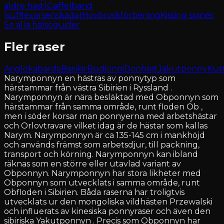
äldre häst)
Gaffelband
(sufflexorsenskada)
Hovbroskförbening
Kissing spines
Se alla hälsoguider
Fler raser
Anglokabarda
Basjkir
Budjonni
Donhäst
Jakutponny
Kust
Narymponnyn en hästras av ponnytyp som
härstammar från västra Sibirien i Ryssland .
Narymponnyn är nära besläktad med Obponnyn som
härstammar från samma område, runt floden Ob ,
men i söder korsar man ponnyerna med arbetshästar
och Orlovtravare vilket idag är de hästar som kallas
Narym. Narymponnyn är ca 135-145 cm i mankhöjd
och används främst som arbetsdjur, till packning,
transport och körning. Narymponnyn kan ibland
räknas som en större eller utavlad variant av
Obponnyn. Narymponnyn har stora likheter med
Obponnyn som utvecklats i samma område, runt
Obfloden i Sibirien. Båda raserna har troligtvis
utvecklats ur den mongoliska vildhästen Przewalski
och influerats av kinesiska ponnyraser och även den
sibiriska Yakutponnyn . Precis som Obponnyn har