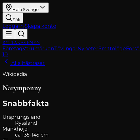
Hela Sverige
Sök
Logga in
·
Skapa konto
RYTTARAVENYN
Företag
Varumärken
Tävlingar
Nyheter
Smittoläge
Försä
10
Alla hästraser
Wikipedia
Narymponny
Snabbfakta
Ursprungsland
Ryssland
Mankhöjd
ca 135-145 cm