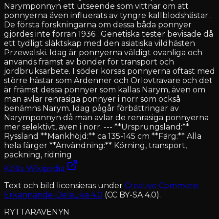
Narymponnyn ett utseende som vittnar om att
ponnyerna även influerats av tyngre kallblodshästar .
De första forskningarna om dessa båda ponnyer
gjordes inte förrän 1936 . Genetiska tester bevisade då
ett tydligt släktskap med den asiatiska vildhästen
Przewalski. Idag är ponnyerna väldigt ovanliga och
används främst av bönder för transport och
jordbruksarbete. I söder korsas ponnyerna oftast med
större hästar som Ardenner och Orlovtravare och det
är främst dessa ponnyer som kallas Narym, även om
man avlar renrasiga ponnyer i norr som också
benämns Narym. Idag pågår förbättringar av
Narymponnyn då man avlar de renrasiga ponnyerna
mer selektivt, även i norr. --- **Ursprungsland:**
Ryssland **Mankhöjd:** ca 135-145 cm **Färg:** Alla
hela färger **Användning:** Körning, transport,
packning, ridning
Källa: Wikipedia
Text och bild licensieras under
Creative Commons
Erkännande-DelaLika 4.0
(CC BY-SA 4.0).
RYTTARAVENYN