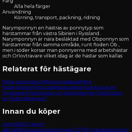
Färg
Alla hela färger
Användning
Körning, transport, packning, ridning
Narymponnyn en hästras av ponnytyp som
härstammar från västra Sibirien i Ryssland .
Narymponnyn är nära besläktad med Obponnyn som
härstammar från samma område, runt floden Ob ,
men i söder korsar man ponnyerna med arbetshästar
och Orlovtravare vilket idag är de hästar som kallas
Relaterat för hästägare
Hitta veterinärer
Hitta hovslagare
Hitta
fodertillskott
Hitta sadelspecialister
Vad kostar en
hovslagare?
Vad kostar en hästveterinär?
Vad kostar
en foderrådgivare?
Innan du köper
Astma/RAO (ekvin
astma)
Böjprovsanmärkningar
EOTRH (tandresorption