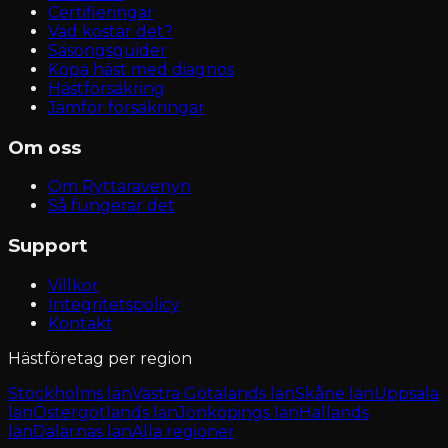
Certifieringar
Vad kostar det?
Säsongsguider
Köpa häst med diagnos
Hästförsäkring
Jämför försäkringar
Om oss
Om Ryttaravenyn
Så fungerar det
Support
Villkor
Integritetspolicy
Kontakt
Hästföretag per region
Stockholms län
Västra Götalands län
Skåne län
Uppsala
län
Östergötlands län
Jönköpings län
Hallands
län
Dalarnas län
Alla regioner