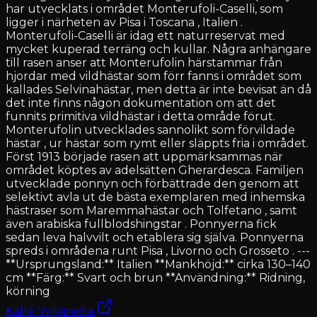
har utvecklats i området Monterufoli-Caselli, som
ligger i närheten av Pisa i Toscana , Italien .
Monterufoli-Caselli är idag ett naturreservat med
mycket kuperad terräng och kullar. Några anhängare
till rasen anser att Monterufolin härstammar från
hjordar med vildhästar som förr fanns i området som
kallades Selvinahästar, men detta är inte bevisat än då
det inte finns någon dokumentation om att det
funnits primitiva vildhästar i detta område förut.
Monterufolin utvecklades sannolikt som förvildade
hästar , ur hästar som rymt eller släppts fria i området.
Först 1913 började rasen att uppmärksammas när
området köptes av adelsätten Gherardesca. Familjen
utvecklade ponnyn och förbättrade den genom att
selektivt avla ut de bästa exemplaren med inhemska
hästraser som Maremmahästar och Tolfetano , samt
även arabiska fullblodshingstar . Ponnyerna fick
sedan leva halvvilt och etablera sig själva. Ponnyerna
spreds i områdena runt Pisa , Livorno och Grosseto . ---
**Ursprungsland:** Italien **Mankhöjd:** cirka 130–140
cm **Färg:** Svart och brun **Användning:** Ridning,
körning
Källa: Wikipedia