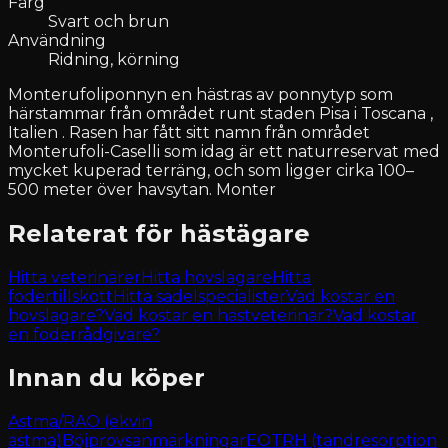
Färg
Svart och brun
Användning
Ridning, körning
Monterufoliponnyn en hästras av ponnytyp som
härstammar från området runt staden Pisa i Toscana ,
Italien . Rasen har fått sitt namn från området
Monterufoli-Caselli som idag är ett naturreservat med
mycket kuperad terräng, och som ligger cirka 100–
500 meter över havsytan. Monter
Relaterat för hästägare
Hitta veterinärer
Hitta hovslagare
Hitta
fodertillskott
Hitta sadelspecialister
Vad kostar en
hovslagare?
Vad kostar en hästveterinär?
Vad kostar
en foderrådgivare?
Innan du köper
Astma/RAO (ekvin
astma)
Böjprovsanmärkningar
EOTRH (tandresorption