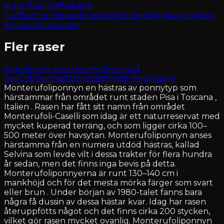
äldre häst)
Gaffelband
(sufflexorsenskada)
Hovbroskförbening
Kissing spines
Se alla hälsoguider
Fler raser
Amerikansk sportponny
Cleveland
Bay
Cob
Donhäst
Dölehäst
Frederiksborgare
Monterufoliponnyn en hästras av ponnytyp som
härstammar från området runt staden Pisa i Toscana ,
Italien . Rasen har fått sitt namn från området
Monterufoli-Caselli som idag är ett naturreservat med
mycket kuperad terräng, och som ligger cirka 100–
500 meter över havsytan. Monterufoliponnyn anses
härstamma från en numera utdöd hästras, kallad
Selvina som levde vilt i dessa trakter för flera hundra
år sedan, men det finns inga bevis på detta.
Monterufoliponnyerna är runt 130–140 cm i
mankhöjd och för det mesta mörka färger som svart
eller brun . Under början av 1980-talet fanns bara
några få dussin av dessa hästar kvar. Idag har rasen
återuppfötts något och det finns cirka 200 stycken,
vilket gör rasen mycket ovanlig. Monterufoliponnyn