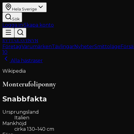
Hela Sverige
Sök
Logga in
·
Skapa konto
RYTTARAVENYN
Företag
Varumärken
Tävlingar
Nyheter
Smittoläge
Försä
10
Alla hästraser
Wikipedia
Monterufoliponny
Snabbfakta
Ursprungsland
Italien
Mankhöjd
cirka 130–140 cm