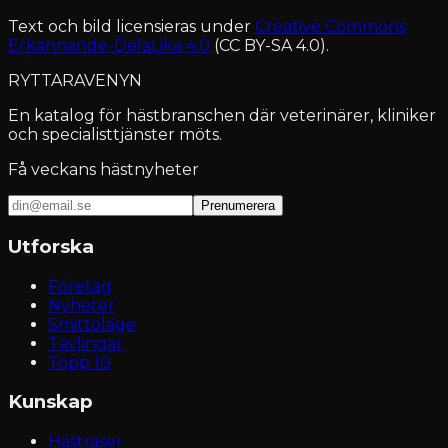
Text och bild licensieras under
Creative Commons
Erkännande-DelaLika 4.0
(CC BY-SA 4.0).
RYTTARAVENYN
En katalog för hästbranschen där veterinärer, kliniker
och specialisttjänster möts.
Få veckans hästnyheter
Prenumerera
Utforska
Företag
Nyheter
Smittoläge
Tävlingar
Topp 10
Kunskap
Hästraser