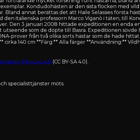
r fortfarande mycket forskning runt hästarna, bland anna
10 exemplar. Kondudohästen är den sista flocken med vildh
år. Bland annat berättas det att Haile Selassies första h
 den italienska professorn Marco Viganò i täten, till K
over. Den 3 januari 2008 hittade expeditionen en enda 
itivt utseende som de döpte till Basra. Expeditionen sövd
A-prover från två olika sorts hästar som de hade hittat 
** cirka 140 cm **Färg:** Alla färger **Användning:** Vild
nnande-DelaLika 4.0
(CC BY-SA 4.0).
ch specialisttjänster möts.