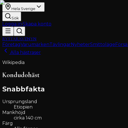
Hela Sverige
Sök
Logga in
·
Skapa konto
RYTTARAVENYN
Företag
Varumärken
Tävlingar
Nyheter
Smittoläge
Försä
Alla hästraser
Wikipedia
Kondudohäst
Snabbfakta
Ursprungsland
Etiopien
Mankhöjd
cirka 140 cm
Färg