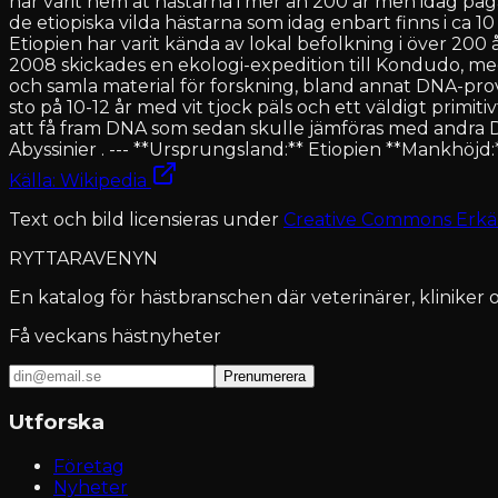
har varit hem åt hästarna i mer än 200 år men idag pågå
de etiopiska vilda hästarna som idag enbart finns i ca 
Etiopien har varit kända av lokal befolkning i över 200 
2008 skickades en ekologi-expedition till Kondudo, med
och samla material för forskning, bland annat DNA-pr
sto på 10-12 år med vit tjock päls och ett väldigt prim
att få fram DNA som sedan skulle jämföras med andra DN
Abyssinier . --- **Ursprungsland:** Etiopien **Mankhöjd:
Källa: Wikipedia
Text och bild licensieras under
Creative Commons Erkä
RYTTARAVENYN
En katalog för hästbranschen där veterinärer, kliniker o
Få veckans hästnyheter
Prenumerera
Utforska
Företag
Nyheter