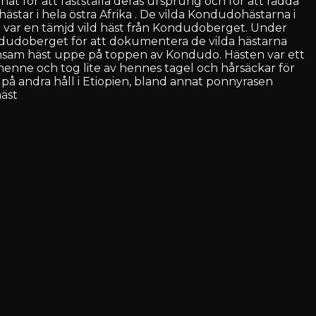
t för att fastställa deras ursprung och för att rädda
ästar i hela östra Afrika . De vilda Kondudohästarna i
äst var en tämjd vild häst från Kondudoberget. Under
ondudoberget för att dokumentera de vilda hästarna
ensam häst uppe på toppen av Kondudo. Hästen var ett
e henne och tog lite av hennes tagel och hårsäckar för
på andra håll i Etiopien, bland annat ponnyrasen
häst