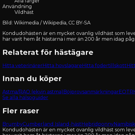
Alla färger
Användning
Vildhäst
Bild: Wikimedia / Wikipedia, CC BY-SA
Kondudohästen är en mycket ovanlig vildhäst som leve
har varit hem åt hästarna i mer än 200 år men idag påg
Relaterat för hästägare
Hitta veterinärer
Hitta hovslagare
Hitta fodertillskott
Hit
Innan du köper
Astma/RAO (ekvin astma)
Böjprovsanmärkningar
EOTRH 
Se alla hälsoguider
Fler raser
Brumby
Cumberland Island-häst
Hebridponny
Namibisk
Kondudohästen är en mycket ovanlig vildhäst som leve