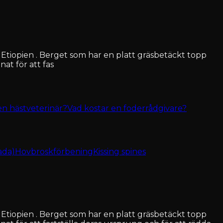
tiopien . Berget som har en platt gräsbetäckt topp
at för att fas
en hästveterinär?
Vad kostar en foderrådgivare?
ada)
Hovbroskförbening
Kissing spines
tiopien . Berget som har en platt gräsbetäckt topp