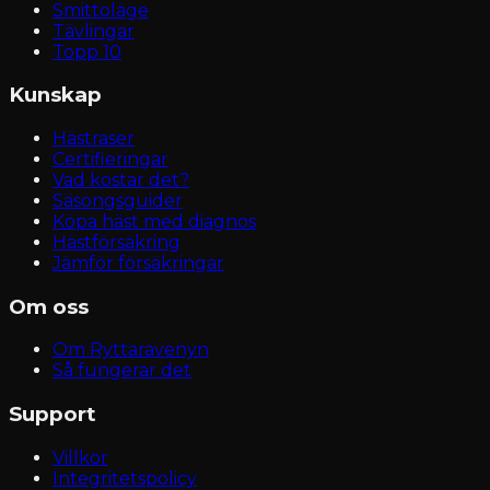
Smittoläge
Tävlingar
Topp 10
Kunskap
Hästraser
Certifieringar
Vad kostar det?
Säsongsguider
Köpa häst med diagnos
Hästförsäkring
Jämför försäkringar
Om oss
Om Ryttaravenyn
Så fungerar det
Support
Villkor
Integritetspolicy