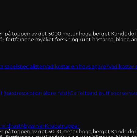
r på toppen av det 3000 meter höga berget Kondudo i E
år fortfarande mycket forskning runt hästarna, bland ann
ta sadelspecialister
Vad kostar en hovslagare?
Vad kostar 
(tandresorption äldre häst)
Gaffelband (sufflexorsensk
 vildhäst
Abyssinier
Knabstrupper
r på toppen av det 3000 meter höga berget Kondudo i E