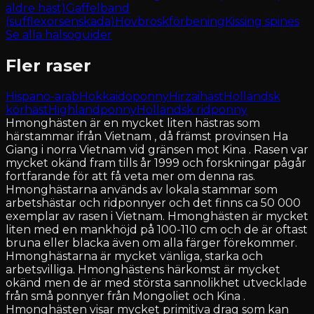
äldre häst)
Gaffelband
(sufflexorsenskada)
Hovbroskförbening
Kissing spines
Se alla hälsoguider
Fler raser
Hispano-arab
Hokkaidoponny
Hirzaihäst
Holländsk
körhäst
Highlandponny
Holländsk ridponny
Hmonghästen är en mycket liten hästras som
härstammar ifrån Vietnam , då främst provinsen Ha
Giang i norra Vietnam vid gränsen mot Kina . Rasen var
mycket okänd fram tills år 1999 och forskningar pågår
fortfarande för att få veta mer om denna ras.
Hmonghästarna används av lokala stammar som
arbetshästar och ridponnyer och det finns ca 50 000
exemplar av rasen i Vietnam. Hmonghästen är mycket
liten med en mankhöjd på 100-110 cm och de är oftast
bruna eller blacka även om alla färger förekommer.
Hmonghästarna är mycket vänliga, starka och
arbetsvilliga. Hmonghästens härkomst är mycket
okänd men de är med största sannolikhet utvecklade
från små ponnyer från Mongoliet och Kina .
Hmonghästen visar mycket primitiva drag som kan