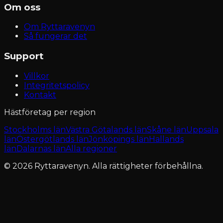
Om oss
Om Ryttaravenyn
Så fungerar det
Support
Villkor
Integritetspolicy
Kontakt
Hästföretag per region
Stockholms län
Västra Götalands län
Skåne län
Uppsala
län
Östergötlands län
Jönköpings län
Hallands
län
Dalarnas län
Alla regioner
© 2026 Ryttaravenyn. Alla rättigheter förbehållna.