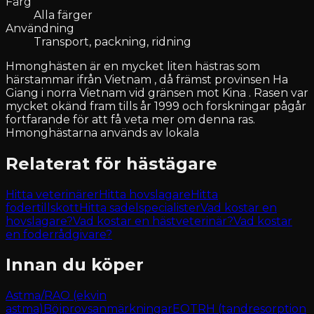
Färg
Alla färger
Användning
Transport, packning, ridning
Hmonghästen är en mycket liten hästras som
härstammar ifrån Vietnam , då främst provinsen Ha
Giang i norra Vietnam vid gränsen mot Kina . Rasen var
mycket okänd fram tills år 1999 och forskningar pågår
fortfarande för att få veta mer om denna ras.
Hmonghästarna används av lokala
Relaterat för hästägare
Hitta veterinärer
Hitta hovslagare
Hitta
fodertillskott
Hitta sadelspecialister
Vad kostar en
hovslagare?
Vad kostar en hästveterinär?
Vad kostar
en foderrådgivare?
Innan du köper
Astma/RAO (ekvin
astma)
Böjprovsanmärkningar
EOTRH (tandresorption