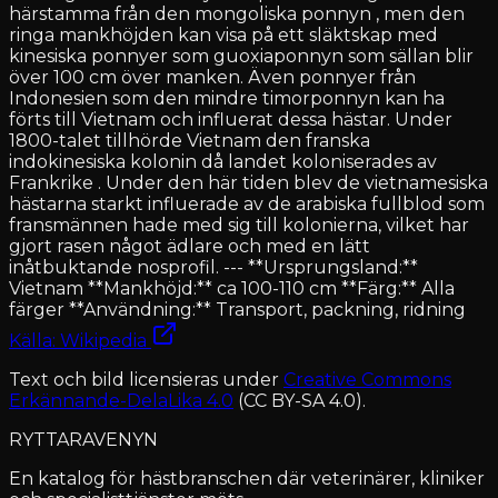
härstamma från den mongoliska ponnyn , men den
ringa mankhöjden kan visa på ett släktskap med
kinesiska ponnyer som guoxiaponnyn som sällan blir
över 100 cm över manken. Även ponnyer från
Indonesien som den mindre timorponnyn kan ha
förts till Vietnam och influerat dessa hästar. Under
1800-talet tillhörde Vietnam den franska
indokinesiska kolonin då landet koloniserades av
Frankrike . Under den här tiden blev de vietnamesiska
hästarna starkt influerade av de arabiska fullblod som
fransmännen hade med sig till kolonierna, vilket har
gjort rasen något ädlare och med en lätt
inåtbuktande nosprofil. --- **Ursprungsland:**
Vietnam **Mankhöjd:** ca 100-110 cm **Färg:** Alla
färger **Användning:** Transport, packning, ridning
Källa: Wikipedia
Text och bild licensieras under
Creative Commons
Erkännande-DelaLika 4.0
(CC BY-SA 4.0).
RYTTARAVENYN
En katalog för hästbranschen där veterinärer, kliniker