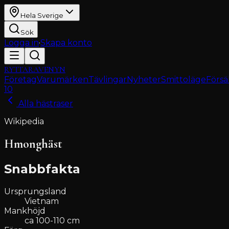
Hela Sverige
Sök
Logga in
·
Skapa konto
RYTTARAVENYN
Företag
Varumärken
Tävlingar
Nyheter
Smittoläge
Försä
10
Alla hästraser
Wikipedia
Hmonghäst
Snabbfakta
Ursprungsland
Vietnam
Mankhöjd
ca 100-110 cm