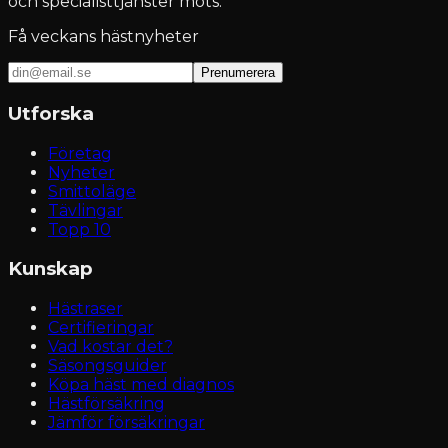
och specialisttjänster möts.
Få veckans hästnyheter
Prenumerera
Utforska
Företag
Nyheter
Smittoläge
Tävlingar
Topp 10
Kunskap
Hästraser
Certifieringar
Vad kostar det?
Säsongsguider
Köpa häst med diagnos
Hästförsäkring
Jämför försäkringar