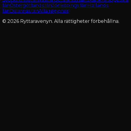
län
Östergötlands län
Jönköpings län
Hallands
län
Dalarnas län
Alla regioner
© 2026 Ryttaravenyn. Alla rättigheter förbehållna.