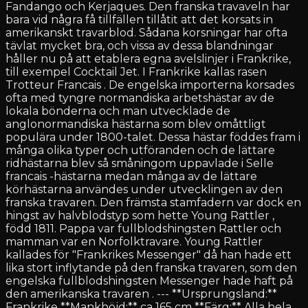
Fandango och Kerjaques. Den franska travaveln har
bara vid några få tillfällen tillåtit att det korsats in
amerikanskt travarblod. Sådana korsningar har ofta
tävlat mycket bra, och vissa av dessa blandningar
håller nu på att etablera egna avelslinjer i Frankrike,
till exempel Cocktail Jet. I Frankrike kallas rasen
Trotteur Francais . De engelska importerna korsades
ofta med tyngre normandiska arbetshästar av de
lokala bönderna och man utvecklade de
anglonormandiska hästarna som blev omåttligt
populära under 1800-talet. Dessa hästar föddes fram i
många olika typer och utföranden och de lättare
ridhästarna blev så småningom uppavlade i Selle
francais -hästarna medan många av de lättare
körhästarna användes under utvecklingen av den
franska travaren. Den främsta stamfadern var dock en
hingst av halvblodstyp som hette Young Rattler ,
född 1811. Pappa var fullblodshingsten Rattler och
mamman var en Norfolktravare. Young Rattler
kallades för "Frankrikes Messenger" då han hade ett
lika stort inflytande på den franska travaren, som den
engelska fullblodshingsten Messenger hade haft på
den amerikanska travaren . --- **Ursprungsland:**
Frankrike **Mankhöjd:** ca 165 cm **Färg:** Alla hela