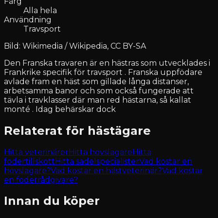
Färg
Alla hela
Användning
Travsport
Bild: Wikimedia / Wikipedia, CC BY-SA
Den Franska travaren är en hästras som utvecklades i
Frankrike specifik för travsport . Franska uppfödare
avlade fram en häst som gillade långa distanser,
arbetsamma banor och som också fungerade att
tävla i travklasser där man red hästarna, så kallat
monté . Idag behärskar dock
Relaterat för hästägare
Hitta veterinärer
Hitta hovslagare
Hitta
fodertillskott
Hitta sadelspecialister
Vad kostar en
hovslagare?
Vad kostar en hästveterinär?
Vad kostar
en foderrådgivare?
Innan du köper