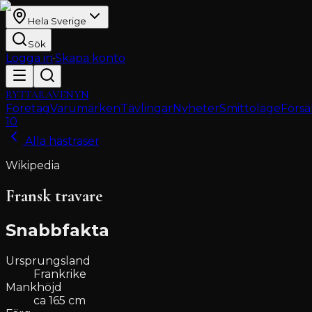
Hela Sverige
Sök
Logga in
·
Skapa konto
RYTTARAVENYN
Företag
Varumärken
Tävlingar
Nyheter
Smittoläge
Försä
10
Alla hästraser
Wikipedia
Fransk travare
Snabbfakta
Ursprungsland
Frankrike
Mankhöjd
ca 165 cm