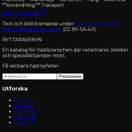
**Användning:** Travsport
Källa: Wikipedia
Text och bild licensieras under
Creative Commons
Erkännande-DelaLika 4.0
(CC BY-SA 4.0).
RYTTARAVENYN
En katalog för hästbranschen där veterinärer, kliniker
och specialisttjänster möts.
Få veckans hästnyheter
Prenumerera
Utforska
Företag
Nyheter
Smittoläge
Tävlingar
Topp 10