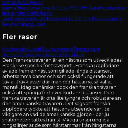
Astma/RAO (ekvin
astma)
Böjprovsanmärkningar
EOTRH (tandresorption
äldre häst)
Gaffelband
(sufflexorsenskada)
Hovbroskförbening
Kissing spines
Se alla hälsoguider
Fler raser
Angloarab
Auxois
Boulognesare
Bretagnare
(hästras)
Camarguehäst
Castillonhäst
Den Franska travaren är en hästras som utvecklades i
Frankrike specifik för travsport . Franska uppfödare
avlade fram en häst som gillade långa distanser,
arbetsamma banor och som också fungerade att
tävla i travklasser där man red hästarna, så kallat
monté . Idag behärskar dock den franska travaren
också att springa fort över kortare distanser. Den
franska travaren är ofta lite tyngre och robustare än
den amerikanska travaren . Det sägs att franska
uppfödare tyckte att hästens utseende var lite
viktigare än vad de amerikanska gjorde - där ju
snabbheten sattes främst. Viktiga ursprungliga
hingstlinjer är de som härstammar från hingstarna