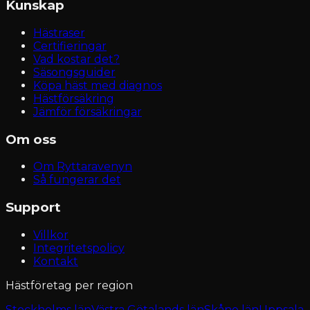
Kunskap
Hästraser
Certifieringar
Vad kostar det?
Säsongsguider
Köpa häst med diagnos
Hästförsäkring
Jämför försäkringar
Om oss
Om Ryttaravenyn
Så fungerar det
Support
Villkor
Integritetspolicy
Kontakt
Hästföretag per region
Stockholms län
Västra Götalands län
Skåne län
Uppsala