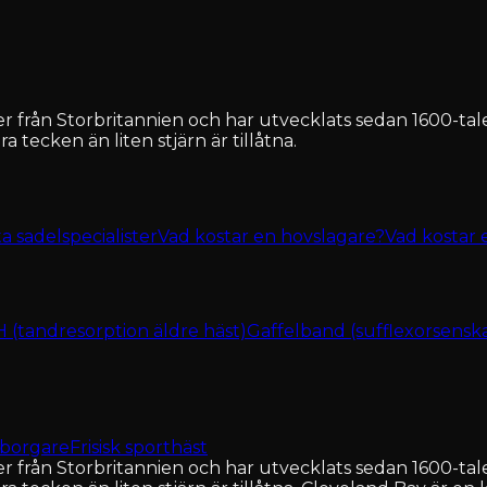
 från Storbritannien och har utvecklats sedan 1600-tal
 tecken än liten stjärn är tillåtna.
ta sadelspecialister
Vad kostar en hovslagare?
Vad kostar 
(tandresorption äldre häst)
Gaffelband (sufflexorsensk
sborgare
Frisisk sporthäst
 från Storbritannien och har utvecklats sedan 1600-tal