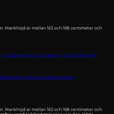
et. Mankhöjd är mellan 163 och 168 centimeter och
en hästveterinär?
Vad kostar en foderrådgivare?
ada)
Hovbroskförbening
Kissing spines
et. Mankhöjd är mellan 163 och 168 centimeter och