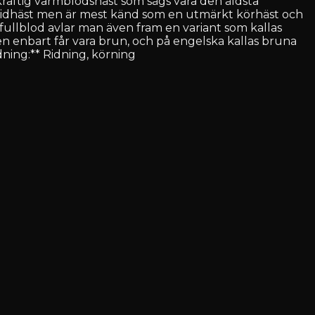
 kraftig varmblodshäst som sägs vara den äldsta
m ridhäst men är mest känd som en utmärkt körhäst och
fullblod avlar man även fram en variant som kallas
n enbart får vara brun, och på engelska kallas bruna
ning:** Ridning, körning