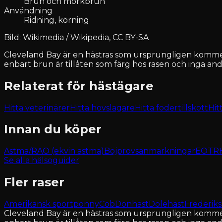
Brun och mörkbrun
Användning
Ridning, körning
Bild: Wikimedia / Wikipedia, CC BY-SA
Cleveland Bay är en hästras som ursprungligen kommer
enbart brun är tillåten som färg hos rasen och inga andra
Relaterat för hästägare
Hitta veterinärer
Hitta hovslagare
Hitta fodertillskott
Hit
Innan du köper
Astma/RAO (ekvin astma)
Böjprovsanmärkningar
EOTRH 
Se alla hälsoguider
Fler raser
Amerikansk sportponny
Cob
Donhäst
Dölehäst
Frederik
Cleveland Bay är en hästras som ursprungligen kommer