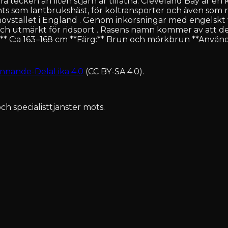
a tecken än liten stjärn är tillåtna. Cleveland Bay är en
änts som lantbrukshäst, för koltransporter och även so
hovstallet i England . Genom inkorsningar med engelskt 
och utmärkt för ridsport . Rasens namn kommer av att de
:** C:a 163–168 cm **Färg:** Brun och mörkbrun **Använd
nnande-DelaLika 4.0
(CC BY-SA 4.0).
ch specialisttjänster möts.