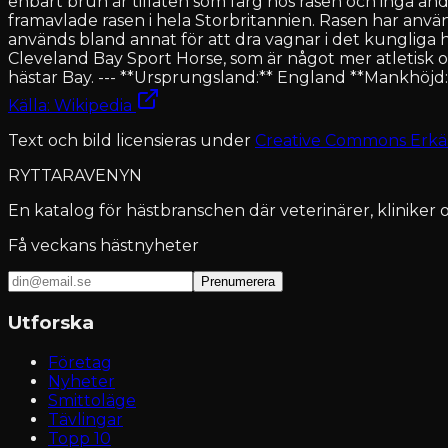
enbart brun är tillåten som färg hos rasen och inga andr
framavlade rasen i hela Storbritannien. Rasen har anv
används bland annat för att dra vagnar i det kungliga 
Cleveland Bay Sport Horse, som är något mer atletisk 
hästar Bay. --- **Ursprungsland:** England **Mankhöjd
Källa: Wikipedia
Text och bild licensieras under
Creative Commons Erkä
RYTTARAVENYN
En katalog för hästbranschen där veterinärer, kliniker o
Få veckans hästnyheter
Prenumerera
Utforska
Företag
Nyheter
Smittoläge
Tävlingar
Topp 10