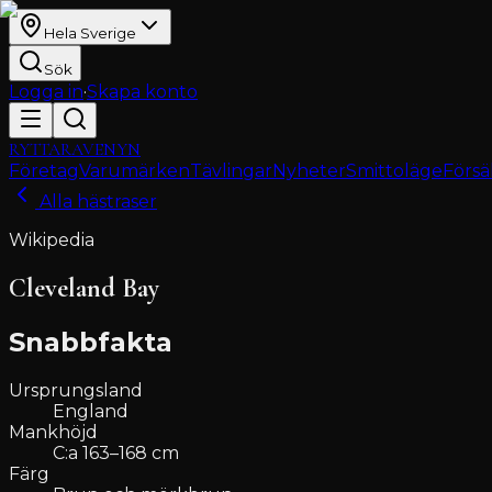
Hela Sverige
Sök
Logga in
·
Skapa konto
RYTTARAVENYN
Företag
Varumärken
Tävlingar
Nyheter
Smittoläge
Försä
Alla hästraser
Wikipedia
Cleveland Bay
Snabbfakta
Ursprungsland
England
Mankhöjd
C:a 163–168 cm
Färg