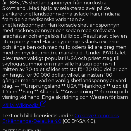
år 1885 , 75 shetlandsponnyer från nordöstra
Skottland . Med hjälp av selekterad avel på de
slankare shetlandsponnyerna avlade han, i Indiana
fram den amerikanska varianten av
shetlandsponnyer. Han korsade shetlandsponnyn
med hackneyponnyer och sedan med småväxta
arabhästar och engelska fullblod . Resultatet blev en
liten ponny med Hackneyponnyns slanka exteriör
och långa ben och med fullblodens ädlare drag men
med en mycket mindre mankhöjd . Under 1970-talet
blev rasen väldigt populär i USA och priset steg till
skyhöga summor om man ville ha tag i ponnyn. I
mitten av 70-talet såldes ett sto för 30 000 dollar och
en hingst för 90 000 dollar, vilket är nästan 100
gånger mer än vad en vanlig shetlandsponny är värd
idag. --- **Ursprungsland:** USA **Mankhöjd:** upp till
117 cm **Färg:** Alla hela **Användning:** Körning och
visning vid hand. Engelsk ridning och Westen för barn
Källa: Wikipedia
Text och bild licensieras under
Creative Commons
Erkännande-DelaLika 4.0
(CC BY-SA 4.0).