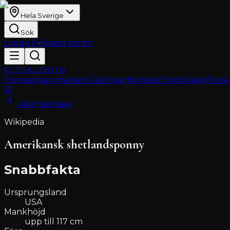
Hela Sverige
Sök
Logga in
·
Skapa konto
RYTTARAVENYN
Företag
Varumärken
Tävlingar
Nyheter
Smittoläge
Försä
10
Alla hästraser
Wikipedia
Amerikansk shetlandsponny
Snabbfakta
Ursprungsland
USA
Mankhöjd
upp till 117 cm