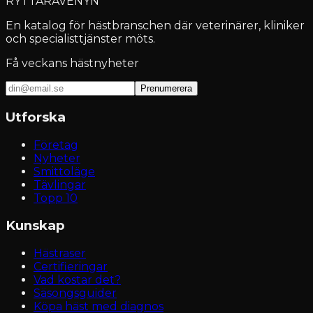
RYTTARAVENYN
En katalog för hästbranschen där veterinärer, kliniker
och specialisttjänster möts.
Få veckans hästnyheter
Prenumerera
Utforska
Företag
Nyheter
Smittoläge
Tävlingar
Topp 10
Kunskap
Hästraser
Certifieringar
Vad kostar det?
Säsongsguider
Köpa häst med diagnos