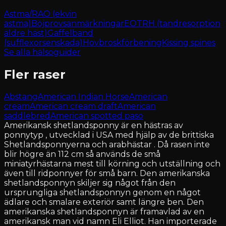
Astma/RAO (ekvin
astma)
Böjprovsanmärkningar
EOTRH (tandresorption
äldre häst)
Gaffelband
(sufflexorsenskada)
Hovbroskförbening
Kissing spines
Se alla hälsoguider
Fler raser
Abstang
American Indian Horse
American
cream
American cream draft
American
saddlebred
American spotted paso
Amerikansk shetlandsponny är en hästras av
ponnytyp , utvecklad i USA med hjälp av de brittiska
Shetlandsponnyerna och arabhästar . Då rasen inte
blir högre än 112 cm så används de små
miniatyrhästarna mest till körning och utställning och
även till ridponnyer för små barn. Den amerikanska
shetlandsponnyn skiljer sig något från den
ursprungliga shetlandsponnyn genom en något
ädlare och smalare exteriör samt längre ben. Den
amerikanska shetlandsponnyn är framavlad av en
amerikansk man vid namn Eli Elliot. Han importerade