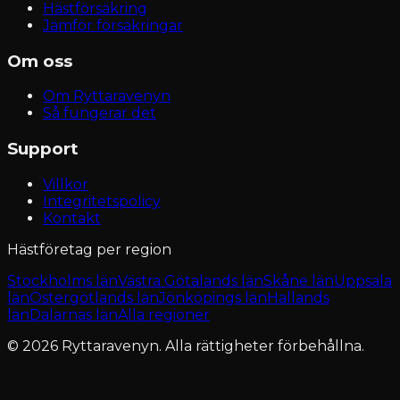
Hästförsäkring
Jämför försäkringar
Om oss
Om Ryttaravenyn
Så fungerar det
Support
Villkor
Integritetspolicy
Kontakt
Hästföretag per region
Stockholms län
Västra Götalands län
Skåne län
Uppsala
län
Östergötlands län
Jönköpings län
Hallands
län
Dalarnas län
Alla regioner
© 2026 Ryttaravenyn. Alla rättigheter förbehållna.