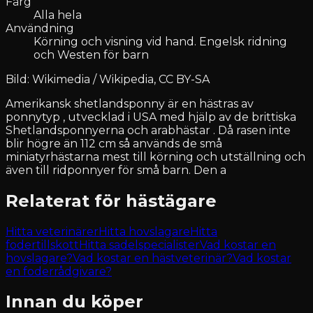
Färg
Alla hela
Användning
Körning och visning vid hand. Engelsk ridning
och Westen för barn
Bild: Wikimedia / Wikipedia, CC BY-SA
Amerikansk shetlandsponny är en hästras av
ponnytyp , utvecklad i USA med hjälp av de brittiska
Shetlandsponnyerna och arabhästar . Då rasen inte
blir högre än 112 cm så används de små
miniatyrhästarna mest till körning och utställning och
även till ridponnyer för små barn. Den a
Relaterat för hästägare
Hitta veterinärer
Hitta hovslagare
Hitta
fodertillskott
Hitta sadelspecialister
Vad kostar en
hovslagare?
Vad kostar en hästveterinär?
Vad kostar
en foderrådgivare?
Innan du köper