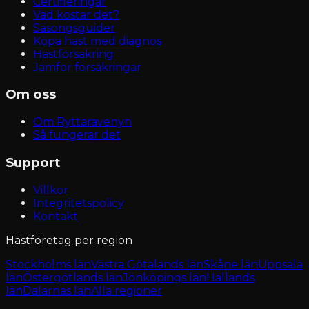
Certifieringar
Vad kostar det?
Säsongsguider
Köpa häst med diagnos
Hästförsäkring
Jämför försäkringar
Om oss
Om Ryttaravenyn
Så fungerar det
Support
Villkor
Integritetspolicy
Kontakt
Hästföretag per region
Stockholms län
Västra Götalands län
Skåne län
Uppsala
län
Östergötlands län
Jönköpings län
Hallands
län
Dalarnas län
Alla regioner