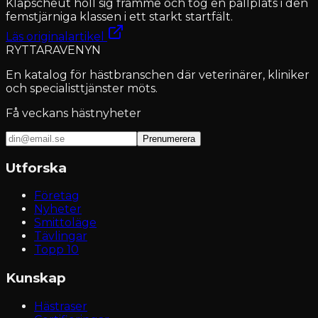
Klapscheut höll sig framme och tog en pallplats i den
femstjärniga klassen i ett starkt startfält.
Läs originalartikel
RYTTARAVENYN
En katalog för hästbranschen där veterinärer, kliniker
och specialisttjänster möts.
Få veckans hästnyheter
Prenumerera
Utforska
Företag
Nyheter
Smittoläge
Tävlingar
Topp 10
Kunskap
Hästraser