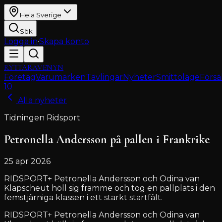
Hela Sverige
Sök
Logga in
·
Skapa konto
RYTTARAVENYN
Företag
Varumärken
Tävlingar
Nyheter
Smittoläge
Försä
10
Alla nyheter
Tidningen Ridsport
Petronella Andersson på pallen i Frankrike
25 apr 2026
RIDSPORT+ Petronella Andersson och Odina van
Klapscheut höll sig framme och tog en pallplats i den
femstjärniga klassen i ett starkt startfält.
RIDSPORT+ Petronella Andersson och Odina van