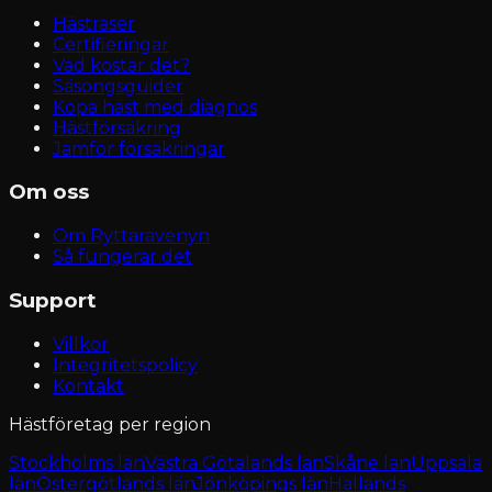
Hästraser
Certifieringar
Vad kostar det?
Säsongsguider
Köpa häst med diagnos
Hästförsäkring
Jämför försäkringar
Om oss
Om Ryttaravenyn
Så fungerar det
Support
Villkor
Integritetspolicy
Kontakt
Hästföretag per region
Stockholms län
Västra Götalands län
Skåne län
Uppsala
län
Östergötlands län
Jönköpings län
Hallands