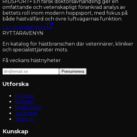
RIDSPORT+ En färsk doktorsavhandling ger en
omfattande och vetenskapligt förankrad analys av
bettets roll inom modern hoppsport, med fokus på
både hästvälfärd och övre luftvägarnas funktion.
Läs originalartikel
RYTTARAVENYN
En katalog för hästbranschen där veterinärer, kliniker
och specialisttjänster möts.
Få veckans hästnyheter
Prenumerera
Utforska
Företag
Nyheter
Smittoläge
Tävlingar
Topp 10
Kunskap