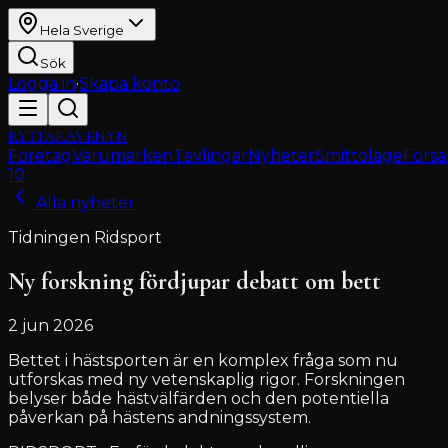
Hela Sverige
Sök
Logga in
·
Skapa konto
RYTTARAVENYN
Företag
Varumärken
Tävlingar
Nyheter
Smittoläge
Försä
10
Alla nyheter
Tidningen Ridsport
Ny forskning fördjupar debatt om bett
2 jun 2026
Bettet i hästsporten är en komplex fråga som nu
utforskas med ny vetenskaplig rigor. Forskningen
belyser både hästvälfärden och den potentiella
påverkan på hästens andningssystem.