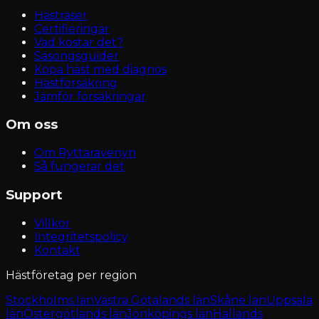
Hästraser
Certifieringar
Vad kostar det?
Säsongsguider
Köpa häst med diagnos
Hästförsäkring
Jämför försäkringar
Om oss
Om Ryttaravenyn
Så fungerar det
Support
Villkor
Integritetspolicy
Kontakt
Hästföretag per region
Stockholms län
Västra Götalands län
Skåne län
Uppsala
län
Östergötlands län
Jönköpings län
Hallands