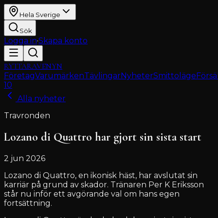
Hela Sverige
Sök
Logga in
·
Skapa konto
RYTTARAVENYN
Företag
Varumärken
Tävlingar
Nyheter
Smittoläge
Försä
10
Alla nyheter
Travronden
Lozano di Quattro har gjort sin sista start
2 jun 2026
Lozano di Quattro, en ikonisk häst, har avslutat sin
karriär på grund av skador. Tränaren Per K Eriksson
står nu inför ett avgörande val om hans egen
fortsättning.