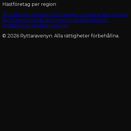
Hästföretag per region
Stockholms län
Västra Götalands län
Skåne län
Uppsala
län
Östergötlands län
Jönköpings län
Hallands
län
Dalarnas län
Alla regioner
© 2026 Ryttaravenyn. Alla rättigheter förbehållna.