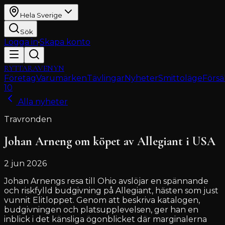
Hela Sverige
Sök
Logga in
·
Skapa konto
RYTTARAVENYN
Företag
Varumärken
Tävlingar
Nyheter
Smittoläge
Försä
10
Alla nyheter
Travronden
Johan Arneng om köpet av Allegiant i USA
2 jun 2026
Johan Arnengs resa till Ohio avslöjar en spännande
och riskfylld budgivning på Allegiant, hästen som just
vunnit Elitloppet. Genom att beskriva katalogen,
budgivningen och platsupplevelsen, ger han en
inblick i det känsliga ögonblicket där marginalerna