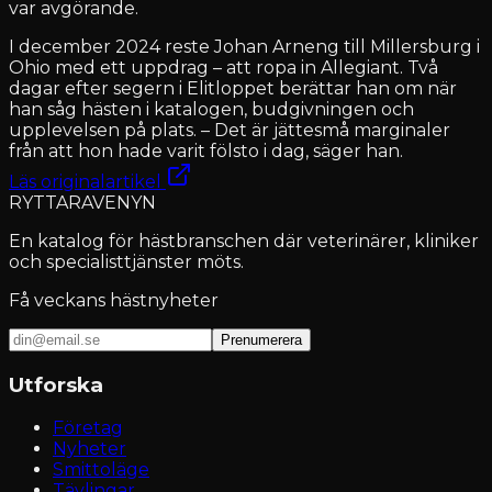
var avgörande.
I december 2024 reste Johan Arneng till Millersburg i
Ohio med ett uppdrag – att ropa in Allegiant. Två
dagar efter segern i Elitloppet berättar han om när
han såg hästen i katalogen, budgivningen och
upplevelsen på plats. – Det är jättesmå marginaler
från att hon hade varit fölsto i dag, säger han.
Läs originalartikel
RYTTARAVENYN
En katalog för hästbranschen där veterinärer, kliniker
och specialisttjänster möts.
Få veckans hästnyheter
Prenumerera
Utforska
Företag
Nyheter
Smittoläge
Tävlingar