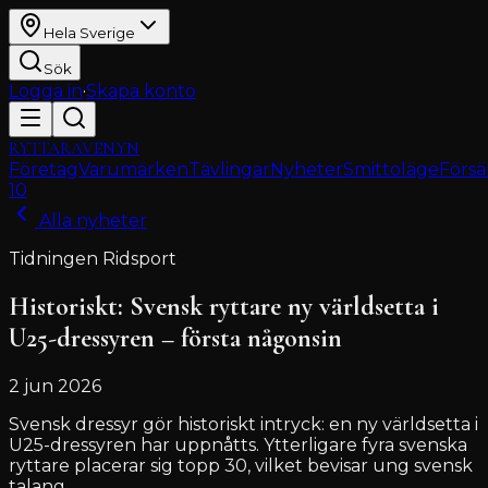
Hela Sverige
Sök
Logga in
·
Skapa konto
RYTTARAVENYN
Företag
Varumärken
Tävlingar
Nyheter
Smittoläge
Försä
10
Alla nyheter
Tidningen Ridsport
Historiskt: Svensk ryttare ny världsetta i
U25-dressyren – första någonsin
2 jun 2026
Svensk dressyr gör historiskt intryck: en ny världsetta i
U25-dressyren har uppnåtts. Ytterligare fyra svenska
ryttare placerar sig topp 30, vilket bevisar ung svensk
talang.