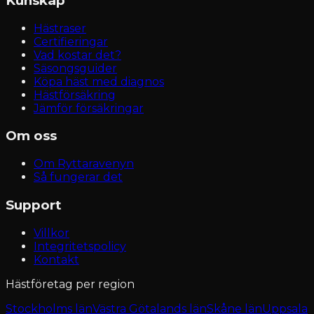
Kunskap
Hästraser
Certifieringar
Vad kostar det?
Säsongsguider
Köpa häst med diagnos
Hästförsäkring
Jämför försäkringar
Om oss
Om Ryttaravenyn
Så fungerar det
Support
Villkor
Integritetspolicy
Kontakt
Hästföretag per region
Stockholms län
Västra Götalands län
Skåne län
Uppsala