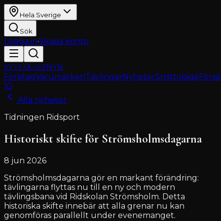
Hela Sverige
Sök
Logga in
·
Skapa konto
RYTTARAVENYN
Företag
Varumärken
Tävlingar
Nyheter
Smittoläge
Försä
10
Alla nyheter
Tidningen Ridsport
Historiskt skifte för Strömsholmsdagarna
8 jun 2026
Strömsholmsdagarna gör en markant förändring:
tävlingarna flyttas nu till en ny och modern
tävlingsbana vid Ridskolan Strömsholm. Detta
historiska skifte innebär att alla grenar nu kan
genomföras parallellt under evenemanget.