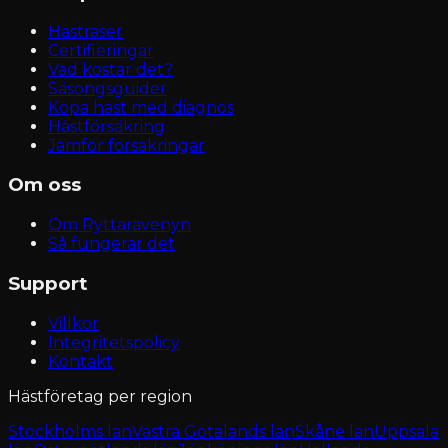
Hästraser
Certifieringar
Vad kostar det?
Säsongsguider
Köpa häst med diagnos
Hästförsäkring
Jämför försäkringar
Om oss
Om Ryttaravenyn
Så fungerar det
Support
Villkor
Integritetspolicy
Kontakt
Hästföretag per region
Stockholms län
Västra Götalands län
Skåne län
Uppsala