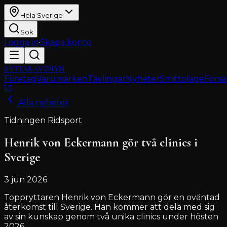
Hela Sverige
Sök
Logga in
·
Skapa konto
RYTTARAVENYN
Företag
Varumärken
Tävlingar
Nyheter
Smittoläge
Försä
10
Alla nyheter
Tidningen Ridsport
Henrik von Eckermann gör två clinics i
Sverige
3 jun 2026
Toppryttaren Henrik von Eckermann gör en oväntad
återkomst till Sverige. Han kommer att dela med sig
av sin kunskap genom två unika clinics under hösten
2026.