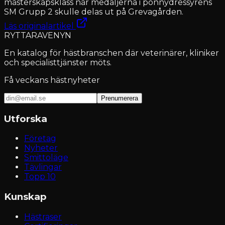
mästerskapsklass när medaljerna i ponnydressyrens
SM Grupp 2 skulle delas ut på Grevagården.
Läs originalartikel
RYTTARAVENYN
En katalog för hästbranschen där veterinärer, kliniker
och specialisttjänster möts.
Få veckans hästnyheter
Prenumerera
Utforska
Företag
Nyheter
Smittoläge
Tävlingar
Topp 10
Kunskap
Hästraser