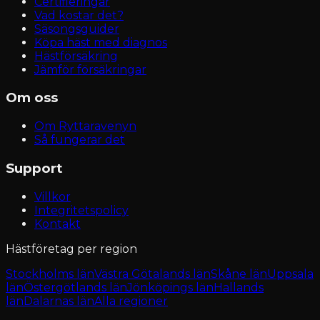
Certifieringar
Vad kostar det?
Säsongsguider
Köpa häst med diagnos
Hästförsäkring
Jämför försäkringar
Om oss
Om Ryttaravenyn
Så fungerar det
Support
Villkor
Integritetspolicy
Kontakt
Hästföretag per region
Stockholms län
Västra Götalands län
Skåne län
Uppsala
län
Östergötlands län
Jönköpings län
Hallands
län
Dalarnas län
Alla regioner