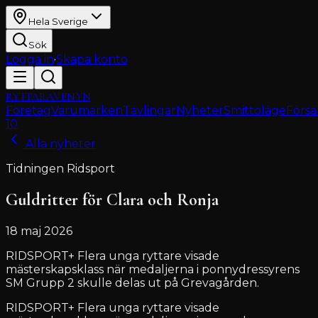
Hela Sverige
Sök
Logga in
·
Skapa konto
RYTTARAVENYN
Företag
Varumärken
Tävlingar
Nyheter
Smittoläge
Försä
10
Alla nyheter
Tidningen Ridsport
Guldritter för Clara och Ronja
18 maj 2026
RIDSPORT+ Flera unga ryttare visade
mästerskapsklass när medaljerna i ponnydressyrens
SM Grupp 2 skulle delas ut på Grevagården.
RIDSPORT+ Flera unga ryttare visade