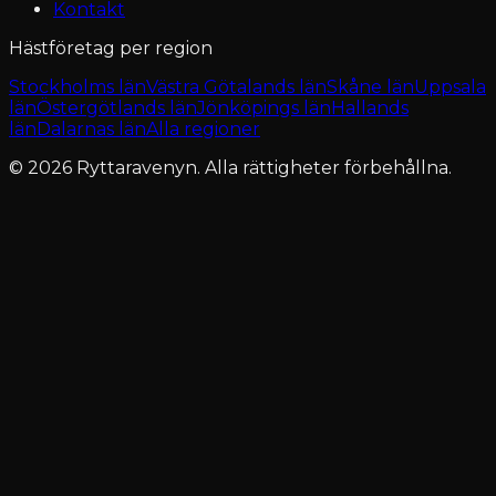
Kontakt
Hästföretag per region
Stockholms län
Västra Götalands län
Skåne län
Uppsala
län
Östergötlands län
Jönköpings län
Hallands
län
Dalarnas län
Alla regioner
© 2026 Ryttaravenyn. Alla rättigheter förbehållna.