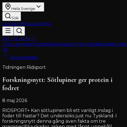
Hela Sverige
Sök
Logga in
·
Skapa konto
RYTTARAVENYN
Företag
Varumärken
Tävlingar
Nyheter
Smittoläge
Försä
10
Alla nyheter
Tidningen Ridsport
Forskningsnytt: Sötlupiner ger protein i
fodret
8 maj 2026
RIDSPORT+ Kan sötlupinen bli ett vanligt inslag i
foder till hästar? Det undersöks just nu Tyskland. I
forskningsnytt denna gång även fakta om tre
grenspecifika skador, risken med långt uppehåll