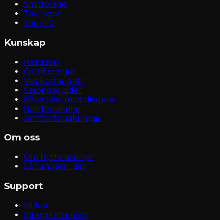
Smittoläge
Tävlingar
Topp 10
Kunskap
Hästraser
Certifieringar
Vad kostar det?
Säsongsguider
Köpa häst med diagnos
Hästförsäkring
Jämför försäkringar
Om oss
Om Ryttaravenyn
Så fungerar det
Support
Villkor
Integritetspolicy