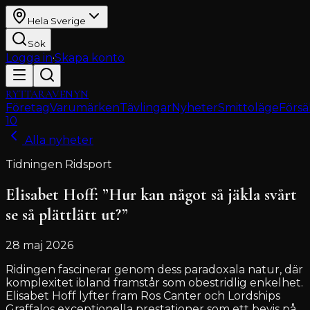
Hela Sverige
Sök
Logga in
·
Skapa konto
RYTTARAVENYN
Företag
Varumärken
Tävlingar
Nyheter
Smittoläge
Försä
10
Alla nyheter
Tidningen Ridsport
Elisabet Hoff: ”Hur kan något så jäkla svårt
se så plättlätt ut?”
28 maj 2026
Ridingen fascinerar genom dess paradoxala natur, där
komplexitet ibland framstår som obestridlig enkelhet.
Elisabet Hoff lyfter fram Ros Canter och Lordships
Graffalos exceptionella prestationer som ett bevis på