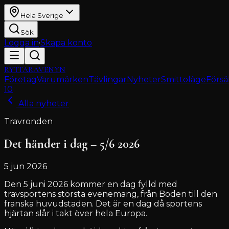
Hela Sverige
Sök
Logga in
·
Skapa konto
RYTTARAVENYN
Företag
Varumärken
Tävlingar
Nyheter
Smittoläge
Försä
10
Alla nyheter
Travronden
Det händer i dag – 5/6 2026
5 jun 2026
Den 5 juni 2026 kommer en dag fylld med
travsportens största evenemang, från Boden till den
franska huvudstaden. Det är en dag då sportens
hjärtan slår i takt över hela Europa.