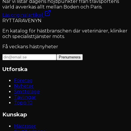
När vi listar dagens höjdpunkter från travsportens
värld avverkas allt mellan Boden och Paris.
Läs originalartikel
RYTTARAVENYN
En katalog för hästbranschen där veterinärer, kliniker
och specialisttjänster möts.
Få veckans hästnyheter
Prenumerera
Utforska
Företag
Nyheter
Smittoläge
Tävlingar
Topp 10
Kunskap
Hästraser