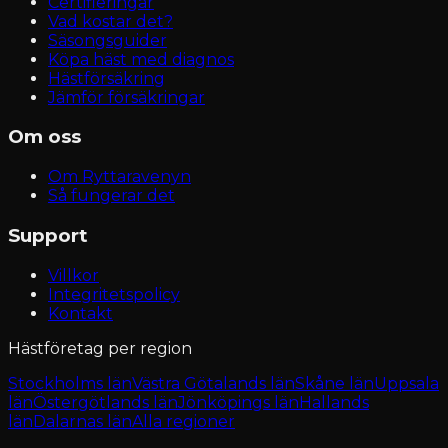
Certifieringar
Vad kostar det?
Säsongsguider
Köpa häst med diagnos
Hästförsäkring
Jämför försäkringar
Om oss
Om Ryttaravenyn
Så fungerar det
Support
Villkor
Integritetspolicy
Kontakt
Hästföretag per region
Stockholms län
Västra Götalands län
Skåne län
Uppsala
län
Östergötlands län
Jönköpings län
Hallands
län
Dalarnas län
Alla regioner