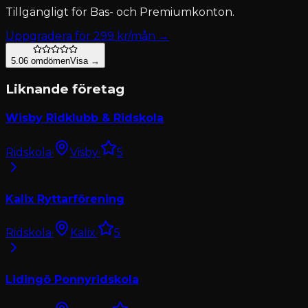
Tillgängligt för
Bas- och Premiumkonton
.
Uppgradera för
299
kr/mån →
5.0
6
omdömen
Visa →
Liknande företag
Wisby Ridklubb & Ridskola
Ridskola
·
Visby
·
5
Kalix Ryttarförening
Ridskola
·
Kalix
·
5
Lidingö Ponnyridskola