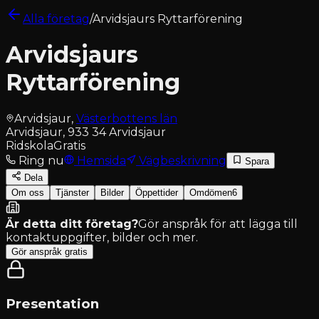
Alla företag
/
Arvidsjaurs Ryttarförening
Arvidsjaurs
Ryttarförening
Arvidsjaur
,
Västerbottens län
Arvidsjaur, 933 34 Arvidsjaur
Ridskola
Gratis
Ring nu
Hemsida
Vägbeskrivning
Spara
Dela
Om oss
Tjänster
Bilder
Öppettider
Omdömen
6
Är detta ditt företag?
Gör anspråk för att lägga till
kontaktuppgifter, bilder och mer.
Gör anspråk gratis
Presentation