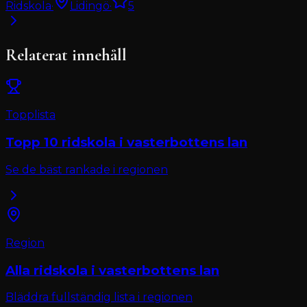
Ridskola
·
Lidingö
·
5
Relaterat innehåll
Topplista
Topp 10
ridskola
i
vasterbottens lan
Se de bäst rankade i regionen
Region
Alla
ridskola
i
vasterbottens lan
Bläddra fullständig lista i regionen