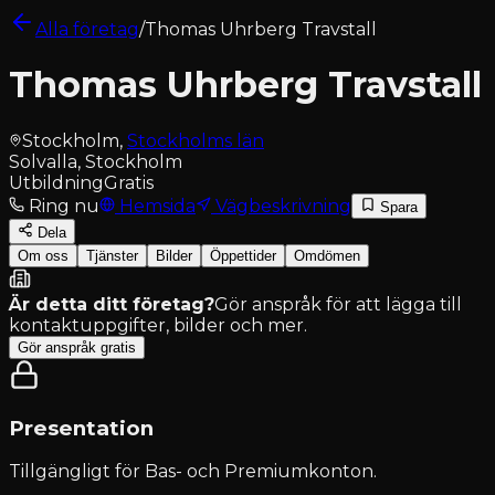
Alla företag
/
Thomas Uhrberg Travstall
Thomas Uhrberg Travstall
Stockholm
,
Stockholms län
Solvalla, Stockholm
Utbildning
Gratis
Ring nu
Hemsida
Vägbeskrivning
Spara
Dela
Om oss
Tjänster
Bilder
Öppettider
Omdömen
Är detta ditt företag?
Gör anspråk för att lägga till
kontaktuppgifter, bilder och mer.
Gör anspråk gratis
Presentation
Tillgängligt för
Bas- och Premiumkonton
.