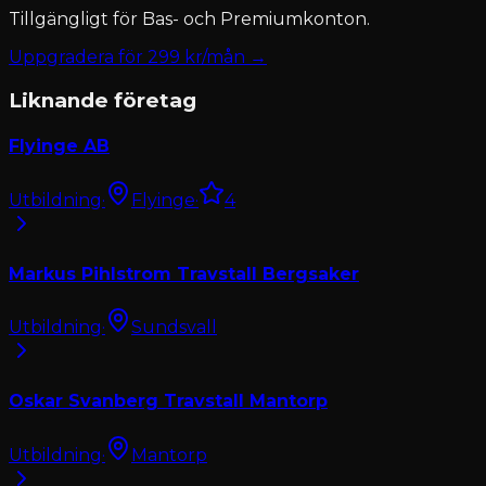
Tillgängligt för
Bas- och Premiumkonton
.
Uppgradera för
299
kr/mån →
Liknande företag
Flyinge AB
Utbildning
·
Flyinge
·
4
Markus Pihlstrom Travstall Bergsaker
Utbildning
·
Sundsvall
Oskar Svanberg Travstall Mantorp
Utbildning
·
Mantorp