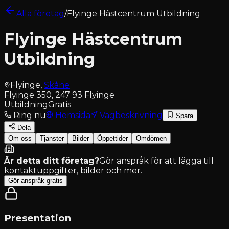
Alla företag
/
Flyinge Hästcentrum Utbildning
Flyinge Hästcentrum
Utbildning
Flyinge
,
Skåne
Flyinge 350, 247 93 Flyinge
Utbildning
Gratis
Ring nu
Hemsida
Vägbeskrivning
Spara
Dela
Om oss
Tjänster
Bilder
Öppettider
Omdömen
Är detta ditt företag?
Gör anspråk för att lägga till
kontaktuppgifter, bilder och mer.
Gör anspråk gratis
Presentation