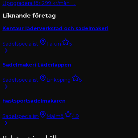
Uppgradera för
299
kr/mån →
Liknande företag
Kentaur läderverkstad och sadelmakeri
Sadelspecialist
·
Falun
·
5
Sadelmakeri Läderlappen
Sadelspecialist
·
Linköping
·
5
hastsportsadelmakaren
Sadelspecialist
·
Malmö
·
4.9