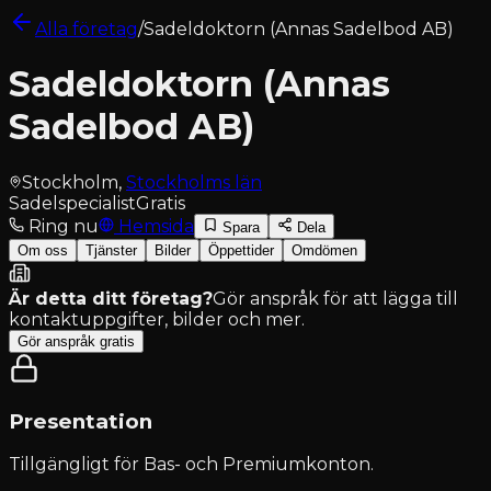
Alla företag
/
Sadeldoktorn (Annas Sadelbod AB)
Sadeldoktorn (Annas
Sadelbod AB)
Stockholm
,
Stockholms län
Sadelspecialist
Gratis
Ring nu
Hemsida
Spara
Dela
Om oss
Tjänster
Bilder
Öppettider
Omdömen
Är detta ditt företag?
Gör anspråk för att lägga till
kontaktuppgifter, bilder och mer.
Gör anspråk gratis
Presentation
Tillgängligt för
Bas- och Premiumkonton
.