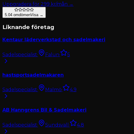
Uppgradera för
299
kr/mån →
5.0
4
omdömen
Visa →
Liknande företag
Kentaur läderverkstad och sadelmakeri
Sadelspecialist
·
Falun
·
5
hastsportsadelmakaren
Sadelspecialist
·
Malmö
·
4.9
AB Hanngrens Bil & Sadelmakeri
Sadelspecialist
·
Sundsvall
·
4.8