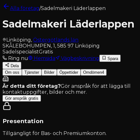
Alla företag
/
Sadelmakeri Läderlappen
Sadelmakeri Läderlappen
Linköping
,
Östergötlands län
SKÅLEBOHUMPEN, 1, 585 97 Linköping
Sadelspecialist
Gratis
Ring nu
Hemsida
Vägbeskrivning
Spara
Dela
Om oss
Tjänster
Bilder
Öppettider
Omdömen
4
Är detta ditt företag?
Gör anspråk för att lägga till
kontaktuppgifter, bilder och mer.
Gör anspråk gratis
Presentation
Tillgängligt för
Bas- och Premiumkonton
.