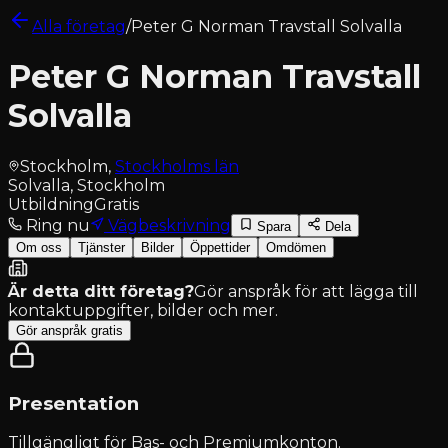
Alla företag
/
Peter G Norman Travstall Solvalla
Peter G Norman Travstall
Solvalla
Stockholm
,
Stockholms län
Solvalla, Stockholm
Utbildning
Gratis
Ring nu
Vägbeskrivning
Spara
Dela
Om oss
Tjänster
Bilder
Öppettider
Omdömen
Är detta ditt företag?
Gör anspråk för att lägga till
kontaktuppgifter, bilder och mer.
Gör anspråk gratis
Presentation
Tillgängligt för
Bas- och Premiumkonton
.