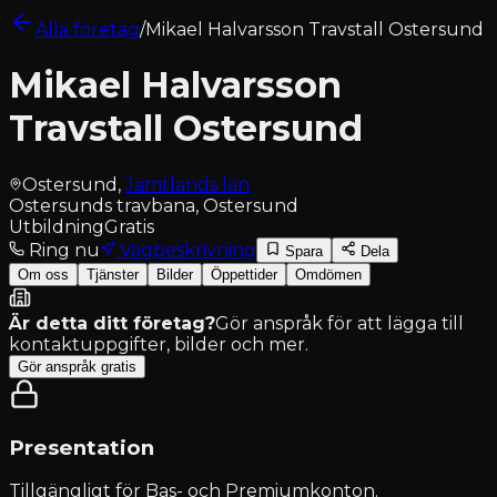
Alla företag
/
Mikael Halvarsson Travstall Ostersund
Mikael Halvarsson
Travstall Ostersund
Ostersund
,
Jämtlands län
Ostersunds travbana, Ostersund
Utbildning
Gratis
Ring nu
Vägbeskrivning
Spara
Dela
Om oss
Tjänster
Bilder
Öppettider
Omdömen
Är detta ditt företag?
Gör anspråk för att lägga till
kontaktuppgifter, bilder och mer.
Gör anspråk gratis
Presentation
Tillgängligt för
Bas- och Premiumkonton
.